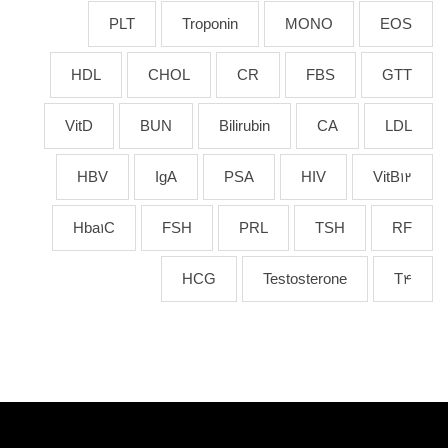
PLT
Troponin
MONO
EOS
HDL
CHOL
CR
FBS
GTT
VitD
BUN
Bilirubin
CA
LDL
HBV
IgA
PSA
HIV
VitB12
Hba1C
FSH
PRL
TSH
RF
HCG
Testosterone
T4