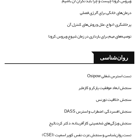
ویروس کرونا چیست و چرا باید نگران آن باشیم
درمان‌های خانگی برای آلرژی فصلی
پرخاشگری؛ انواع، علل و روش‌های کنترل آن
توصیه‌های مهم برای بارداری در زمان شیوع ویروس کرونا
روان‌شناسی
تست استرس شغلی Osipow
سنجش ابعاد موفقیت پارکر و کازمایر
سنجش خلاقیت تورنس
سنجش افسردگی، اضطراب و استرس DASS
سنجش ویژگی‌های شخصیتی کارآفرینانه، دکتر کردنائیج
تست روان‌شناسی و سنجش عزت نفس کوپر اسمیت (CSEI)