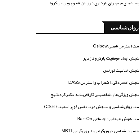
صیه‌های مهم برای بارداری در زمان شیوع ویروس کرونا
روان‌شناسی
ت استرس شغلی Osipow
جش ابعاد موفقیت پارکر و کازمایر
جش خلاقیت تورنس
جش افسردگی، اضطراب و استرس DASS
جش ویژگی‌های شخصیتی کارآفرینانه، دکتر کردنائیج
ت روان‌شناسی و سنجش عزت نفس کوپر اسمیت (CSEI)
ت هوش هیجانی-اجتماعی Bar-On
صیت شناسی درون‌گرایی یا برون‌گرایی MBTI