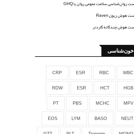
ت روان‌شناسی سلامت عمومی روان یا GHQ
ت هوش ریون Raven
ت هوش چندگانه گاردنر
خون‌شناسی
CRP
ESR
RBC
WBC
RDW
ESR
HCT
HGB
PT
PBS
MCHC
MPV
EOS
LYM
BASO
NEUT
GTT
PLT
Troponin
MONO