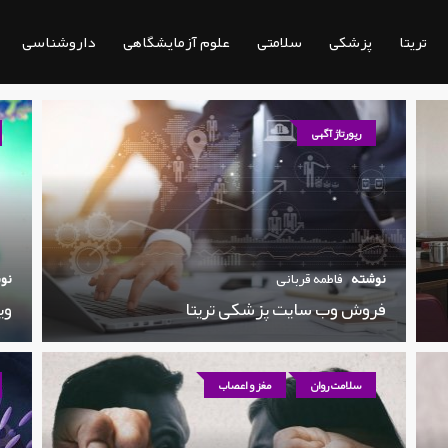
تریتا
پزشکی
سلامتی
علوم آزمایشگاهی
داروشناسی
رپورتاژ آگهی
نوشته
فاطمه قربانی
نو
فروش وب سایت پزشکی تریتا
وی
سلامت روان
مغز و اعصاب