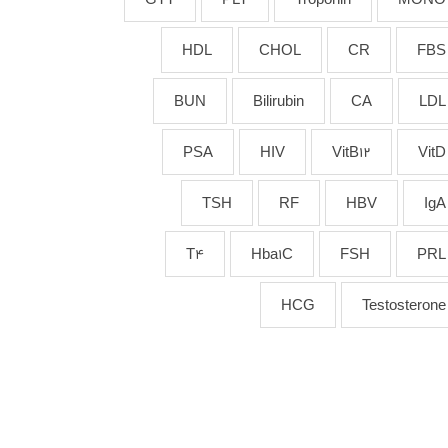
HDL
CHOL
CR
FBS
BUN
Bilirubin
CA
LDL
PSA
HIV
VitB12
VitD
TSH
RF
HBV
IgA
T4
Hba1C
FSH
PRL
HCG
Testosterone