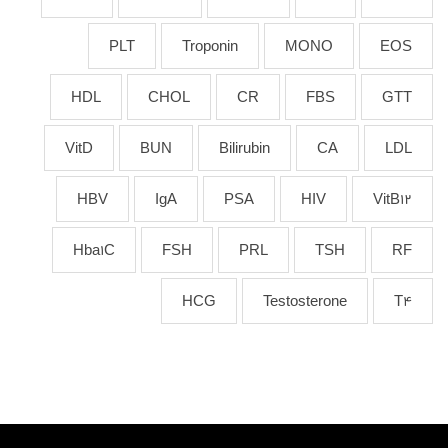
PLT
Troponin
MONO
EOS
HDL
CHOL
CR
FBS
GTT
VitD
BUN
Bilirubin
CA
LDL
HBV
IgA
PSA
HIV
VitB12
Hba1C
FSH
PRL
TSH
RF
HCG
Testosterone
T4