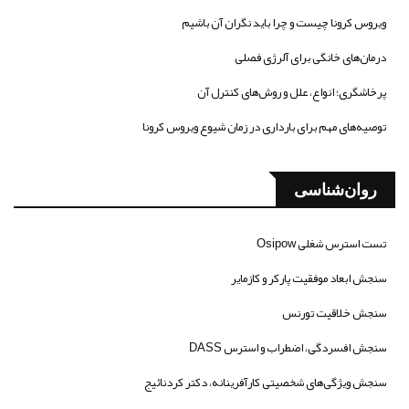
ویروس کرونا چیست و چرا باید نگران آن باشیم
درمان‌های خانگی برای آلرژی فصلی
پرخاشگری؛ انواع، علل و روش‌های کنترل آن
توصیه‌های مهم برای بارداری در زمان شیوع ویروس کرونا
روان‌شناسی
تست استرس شغلی Osipow
سنجش ابعاد موفقیت پارکر و کازمایر
سنجش خلاقیت تورنس
سنجش افسردگی، اضطراب و استرس DASS
سنجش ویژگی‌های شخصیتی کارآفرینانه، دکتر کردنائیج