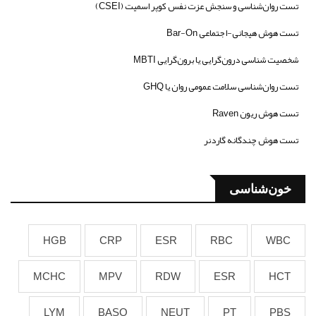
تست روان‌شناسی و سنجش عزت نفس کوپر اسمیت (CSEI)
تست هوش هیجانی-اجتماعی Bar-On
شخصیت شناسی درون‌گرایی یا برون‌گرایی MBTI
تست روان‌شناسی سلامت عمومی روان یا GHQ
تست هوش ریون Raven
تست هوش چندگانه گاردنر
خون‌شناسی
HGB
CRP
ESR
RBC
WBC
MCHC
MPV
RDW
ESR
HCT
LYM
BASO
NEUT
PT
PBS