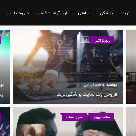
تریتا
پزشکی
سلامتی
علوم آزمایشگاهی
داروشناسی
رپورتاژ آگهی
نوشته
فاطمه قربانی
نو
فروش وب سایت پزشکی تریتا
وی
سلامت روان
مغز و اعصاب