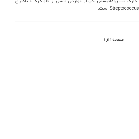
دارد. تب روماتیسمی یکی از عوارض ناشی از گلو درد با باکتری
صفحه 1 از 1