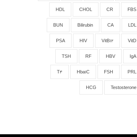
HDL
CHOL
CR
FBS
BUN
Bilirubin
CA
LDL
PSA
HIV
VitB12
VitD
TSH
RF
HBV
IgA
T4
Hba1C
FSH
PRL
HCG
Testosterone