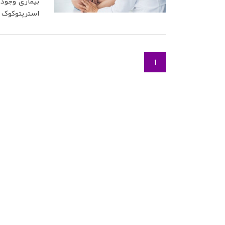
بیماری وجود 
استرپتوکوک Streptococcus است.
1