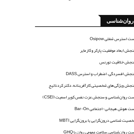
روان‌شناسی
ت استرس شغلی Osipow
جش ابعاد موفقیت پارکر و کازمایر
جش خلاقیت تورنس
جش افسردگی، اضطراب و استرس DASS
جش ویژگی‌های شخصیتی کارآفرینانه، دکتر کردنائیج
ت روان‌شناسی و سنجش عزت نفس کوپر اسمیت (CSEI)
ت هوش هیجانی-اجتماعی Bar-On
صیت شناسی درون‌گرایی یا برون‌گرایی MBTI
ت روان‌شناسی سلامت عمومی روان یا GHQ