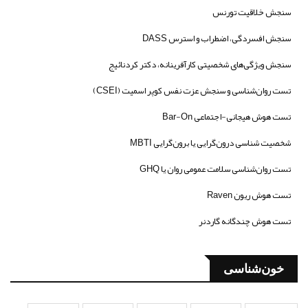
سنجش خلاقیت تورنس
سنجش افسردگی، اضطراب و استرس DASS
سنجش ویژگی‌های شخصیتی کارآفرینانه، دکتر کردنائیج
تست روان‌شناسی و سنجش عزت نفس کوپر اسمیت (CSEI)
تست هوش هیجانی-اجتماعی Bar-On
شخصیت شناسی درون‌گرایی یا برون‌گرایی MBTI
تست روان‌شناسی سلامت عمومی روان یا GHQ
تست هوش ریون Raven
تست هوش چندگانه گاردنر
خون‌شناسی