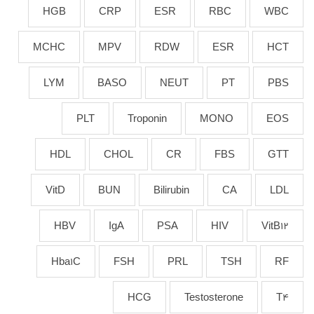
HGB
CRP
ESR
RBC
WBC
MCHC
MPV
RDW
ESR
HCT
LYM
BASO
NEUT
PT
PBS
PLT
Troponin
MONO
EOS
HDL
CHOL
CR
FBS
GTT
VitD
BUN
Bilirubin
CA
LDL
HBV
IgA
PSA
HIV
VitB12
Hba1C
FSH
PRL
TSH
RF
HCG
Testosterone
T4