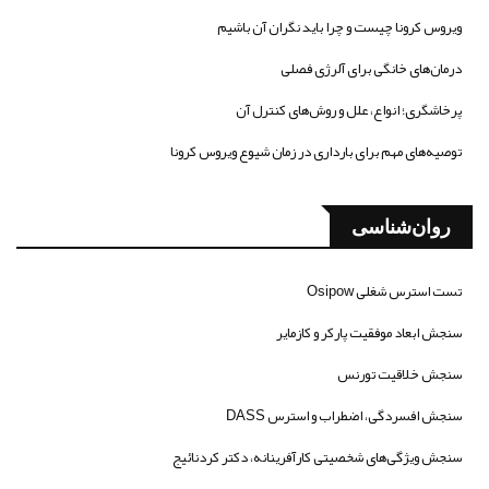
ویروس کرونا چیست و چرا باید نگران آن باشیم
درمان‌های خانگی برای آلرژی فصلی
پرخاشگری؛ انواع، علل و روش‌های کنترل آن
توصیه‌های مهم برای بارداری در زمان شیوع ویروس کرونا
روان‌شناسی
تست استرس شغلی Osipow
سنجش ابعاد موفقیت پارکر و کازمایر
سنجش خلاقیت تورنس
سنجش افسردگی، اضطراب و استرس DASS
سنجش ویژگی‌های شخصیتی کارآفرینانه، دکتر کردنائیج