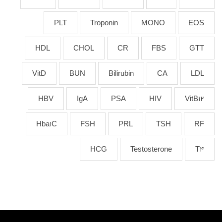
PLT
Troponin
MONO
EOS
HDL
CHOL
CR
FBS
GTT
VitD
BUN
Bilirubin
CA
LDL
HBV
IgA
PSA
HIV
VitB12
Hba1C
FSH
PRL
TSH
RF
HCG
Testosterone
T4