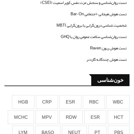
تست روان‌شناسی و سنجش عزت نفس کوپر اسمیت (CSEI)
تست هوش هیجانی-اجتماعی Bar-On
شخصیت شناسی درون‌گرایی یا برون‌گرایی MBTI
تست روان‌شناسی سلامت عمومی روان یا GHQ
تست هوش ریون Raven
تست هوش چندگانه گاردنر
خون‌شناسی
HGB
CRP
ESR
RBC
WBC
MCHC
MPV
RDW
ESR
HCT
LYM
BASO
NEUT
PT
PBS