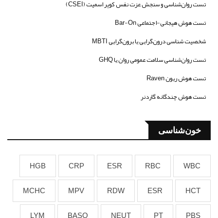
تست روان‌شناسی و سنجش عزت نفس کوپر اسمیت (CSEI)
تست هوش هیجانی-اجتماعی Bar-On
شخصیت شناسی درون‌گرایی یا برون‌گرایی MBTI
تست روان‌شناسی سلامت عمومی روان یا GHQ
تست هوش ریون Raven
تست هوش چندگانه گاردنر
خون‌شناسی
HGB
CRP
ESR
RBC
WBC
MCHC
MPV
RDW
ESR
HCT
LYM
BASO
NEUT
PT
PBS