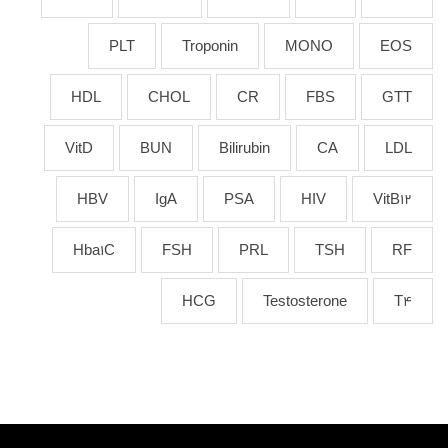
PLT
Troponin
MONO
EOS
HDL
CHOL
CR
FBS
GTT
VitD
BUN
Bilirubin
CA
LDL
HBV
IgA
PSA
HIV
VitB12
Hba1C
FSH
PRL
TSH
RF
HCG
Testosterone
T4