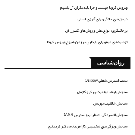
ویروس کرونا چیست و چرا باید نگران آن باشیم
درمان‌های خانگی برای آلرژی فصلی
پرخاشگری؛ انواع، علل و روش‌های کنترل آن
توصیه‌های مهم برای بارداری در زمان شیوع ویروس کرونا
روان‌شناسی
تست استرس شغلی Osipow
سنجش ابعاد موفقیت پارکر و کازمایر
سنجش خلاقیت تورنس
سنجش افسردگی، اضطراب و استرس DASS
سنجش ویژگی‌های شخصیتی کارآفرینانه، دکتر کردنائیج