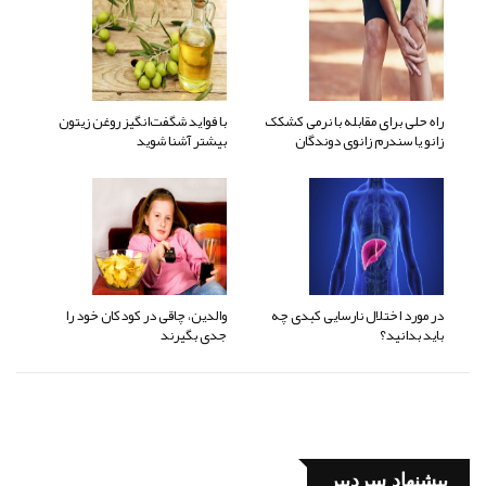
راه حلی برای مقابله با نرمی کشکک
با فواید شگفت‌انگیز روغن زیتون
زانو یا سندرم زانوی دوندگان
بیشتر آشنا شوید
در مورد اختلال نارسایی کبدی چه
والدین، چاقی در کودکان خود را
باید بدانید؟
جدی بگیرند
پیشنهاد سردبیر