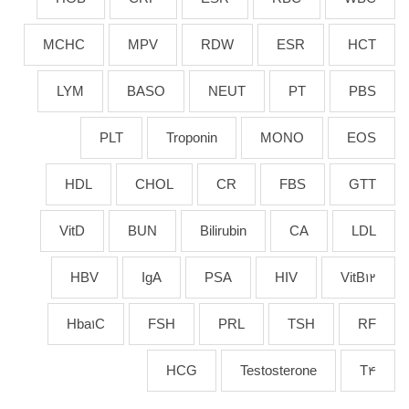
MCHC
MPV
RDW
ESR
HCT
LYM
BASO
NEUT
PT
PBS
PLT
Troponin
MONO
EOS
HDL
CHOL
CR
FBS
GTT
VitD
BUN
Bilirubin
CA
LDL
HBV
IgA
PSA
HIV
VitB12
Hba1C
FSH
PRL
TSH
RF
HCG
Testosterone
T4