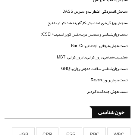
سنجش خلاقیت تورنس
سنجش افسردگی، اضطراب و استرس DASS
سنجش ویژگی‌های شخصیتی کارآفرینانه، دکتر کردنائیج
تست روان‌شناسی و سنجش عزت نفس کوپر اسمیت (CSEI)
تست هوش هیجانی-اجتماعی Bar-On
شخصیت شناسی درون‌گرایی یا برون‌گرایی MBTI
تست روان‌شناسی سلامت عمومی روان یا GHQ
تست هوش ریون Raven
تست هوش چندگانه گاردنر
خون‌شناسی
HGB
CRP
ESR
RBC
WBC