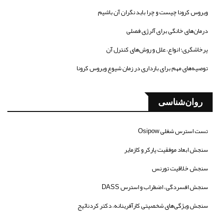
ویروس کرونا چیست و چرا باید نگران آن باشیم
درمان‌های خانگی برای آلرژی فصلی
پرخاشگری؛ انواع، علل و روش‌های کنترل آن
توصیه‌های مهم برای بارداری در زمان شیوع ویروس کرونا
روان‌شناسی
تست استرس شغلی Osipow
سنجش ابعاد موفقیت پارکر و کازمایر
سنجش خلاقیت تورنس
سنجش افسردگی، اضطراب و استرس DASS
سنجش ویژگی‌های شخصیتی کارآفرینانه، دکتر کردنائیج