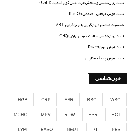
تست روان‌شناسی و سنجش عزت نفس کوپر اسمیت (CSEI)
تست هوش هیجانی-اجتماعی Bar-On
شخصیت شناسی درون‌گرایی یا برون‌گرایی MBTI
تست روان‌شناسی سلامت عمومی روان یا GHQ
تست هوش ریون Raven
تست هوش چندگانه گاردنر
خون‌شناسی
HGB
CRP
ESR
RBC
WBC
MCHC
MPV
RDW
ESR
HCT
LYM
BASO
NEUT
PT
PBS