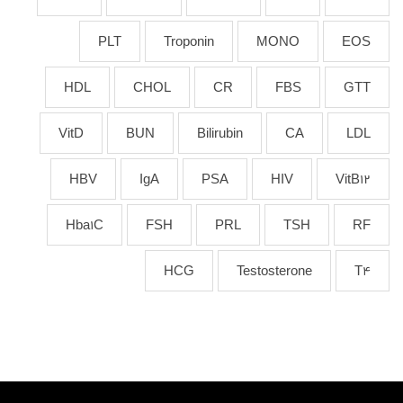
PLT
Troponin
MONO
EOS
HDL
CHOL
CR
FBS
GTT
VitD
BUN
Bilirubin
CA
LDL
HBV
IgA
PSA
HIV
VitB12
Hba1C
FSH
PRL
TSH
RF
HCG
Testosterone
T4