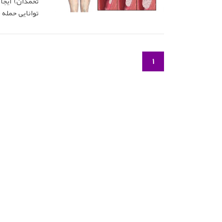
تخمدان) ایج
توانایی حمله 
1