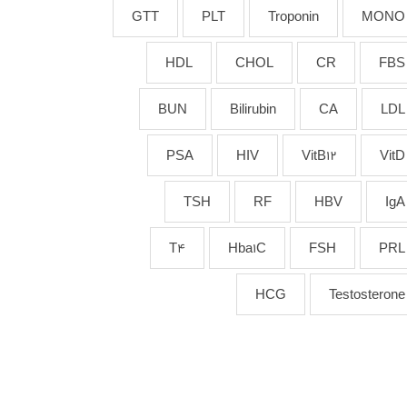
GTT
PLT
Troponin
MONO
HDL
CHOL
CR
FBS
BUN
Bilirubin
CA
LDL
PSA
HIV
VitB12
VitD
TSH
RF
HBV
IgA
T4
Hba1C
FSH
PRL
HCG
Testosterone