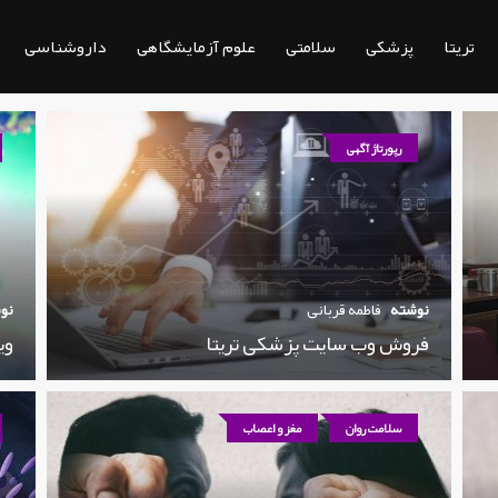
تریتا
پزشکی
سلامتی
علوم آزمایشگاهی
داروشناسی
رپورتاژ آگهی
نوشته
فاطمه قربانی
نو
فروش وب سایت پزشکی تریتا
وی
سلامت روان
مغز و اعصاب