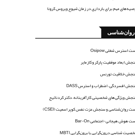
صیه‌های مهم برای بارداری در زمان شیوع ویروس کرونا
روان‌شناسی
ت استرس شغلی Osipow
جش ابعاد موفقیت پارکر و کازمایر
جش خلاقیت تورنس
جش افسردگی، اضطراب و استرس DASS
جش ویژگی‌های شخصیتی کارآفرینانه، دکتر کردنائیج
ت روان‌شناسی و سنجش عزت نفس کوپر اسمیت (CSEI)
ت هوش هیجانی-اجتماعی Bar-On
صیت شناسی درون‌گرایی یا برون‌گرایی MBTI