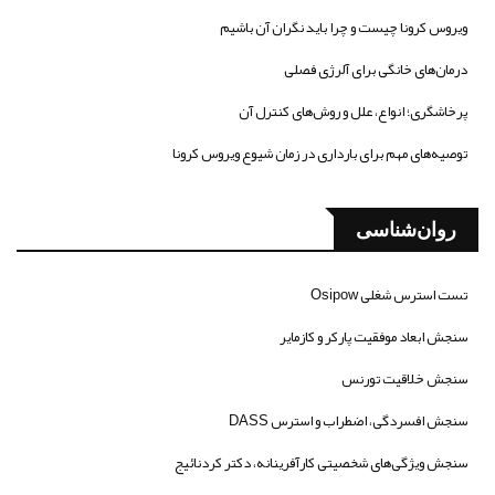
ویروس کرونا چیست و چرا باید نگران آن باشیم
درمان‌های خانگی برای آلرژی فصلی
پرخاشگری؛ انواع، علل و روش‌های کنترل آن
توصیه‌های مهم برای بارداری در زمان شیوع ویروس کرونا
روان‌شناسی
تست استرس شغلی Osipow
سنجش ابعاد موفقیت پارکر و کازمایر
سنجش خلاقیت تورنس
سنجش افسردگی، اضطراب و استرس DASS
سنجش ویژگی‌های شخصیتی کارآفرینانه، دکتر کردنائیج