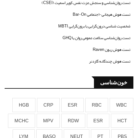
تست روان‌شناسی و سنجش عزت نفس کوپر اسمیت (CSEI)
تست هوش هیجانی-اجتماعی Bar-On
شخصیت شناسی درون‌گرایی یا برون‌گرایی MBTI
تست روان‌شناسی سلامت عمومی روان یا GHQ
تست هوش ریون Raven
تست هوش چندگانه گاردنر
خون‌شناسی
HGB
CRP
ESR
RBC
WBC
MCHC
MPV
RDW
ESR
HCT
LYM
BASO
NEUT
PT
PBS