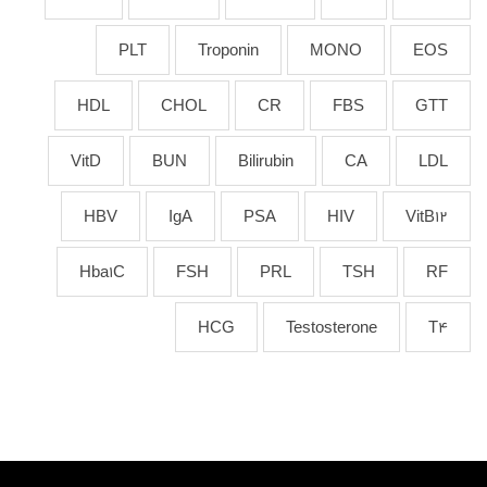
PLT
Troponin
MONO
EOS
HDL
CHOL
CR
FBS
GTT
VitD
BUN
Bilirubin
CA
LDL
HBV
IgA
PSA
HIV
VitB12
Hba1C
FSH
PRL
TSH
RF
HCG
Testosterone
T4