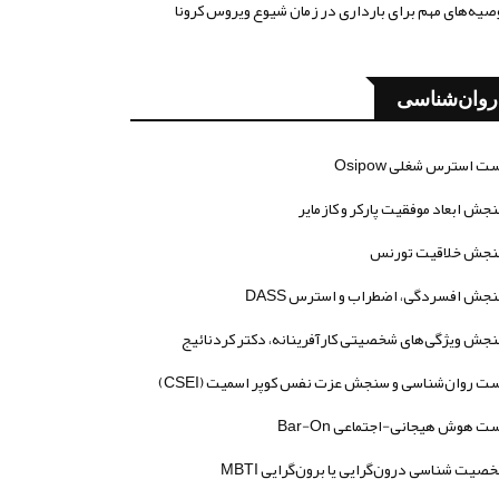
صیه‌های مهم برای بارداری در زمان شیوع ویروس کرونا
روان‌شناسی
ت استرس شغلی Osipow
جش ابعاد موفقیت پارکر و کازمایر
جش خلاقیت تورنس
جش افسردگی، اضطراب و استرس DASS
جش ویژگی‌های شخصیتی کارآفرینانه، دکتر کردنائیج
ت روان‌شناسی و سنجش عزت نفس کوپر اسمیت (CSEI)
ت هوش هیجانی-اجتماعی Bar-On
صیت شناسی درون‌گرایی یا برون‌گرایی MBTI