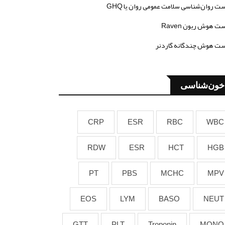
ت روان‌شناسی سلامت عمومی روان یا GHQ
ت هوش ریون Raven
ت هوش چندگانه گاردنر
خون‌شناسی
CRP
ESR
RBC
WBC
RDW
ESR
HCT
HGB
PT
PBS
MCHC
MPV
EOS
LYM
BASO
NEUT
GTT
PLT
Troponin
MONO