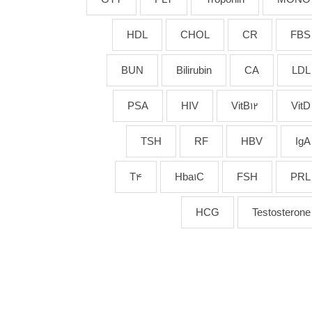
HDL
CHOL
CR
FBS
BUN
Bilirubin
CA
LDL
PSA
HIV
VitB12
VitD
TSH
RF
HBV
IgA
T4
Hba1C
FSH
PRL
HCG
Testosterone