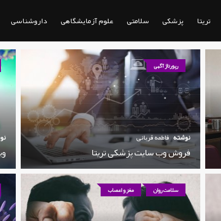
تریتا
پزشکی
سلامتی
علوم آزمایشگاهی
داروشناسی
رپورتاژ آگهی
نوشته
فاطمه قربانی
نو
فروش وب سایت پزشکی تریتا
وی
سلامت روان
مغز و اعصاب