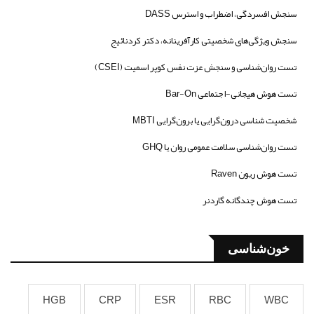
سنجش افسردگی، اضطراب و استرس DASS
سنجش ویژگی‌های شخصیتی کارآفرینانه، دکتر کردنائیج
تست روان‌شناسی و سنجش عزت نفس کوپر اسمیت (CSEI)
تست هوش هیجانی-اجتماعی Bar-On
شخصیت شناسی درون‌گرایی یا برون‌گرایی MBTI
تست روان‌شناسی سلامت عمومی روان یا GHQ
تست هوش ریون Raven
تست هوش چندگانه گاردنر
خون‌شناسی
HGB
CRP
ESR
RBC
WBC