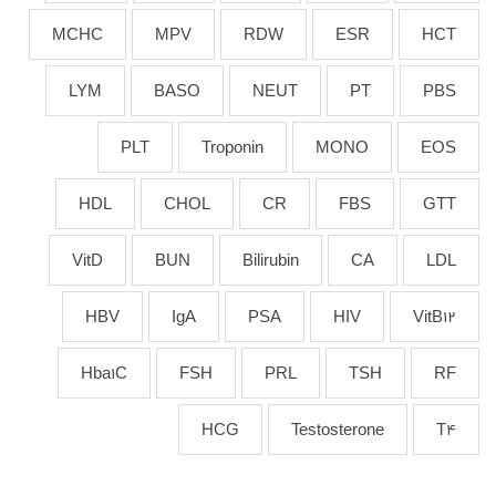
MCHC
MPV
RDW
ESR
HCT
LYM
BASO
NEUT
PT
PBS
PLT
Troponin
MONO
EOS
HDL
CHOL
CR
FBS
GTT
VitD
BUN
Bilirubin
CA
LDL
HBV
IgA
PSA
HIV
VitB12
Hba1C
FSH
PRL
TSH
RF
HCG
Testosterone
T4