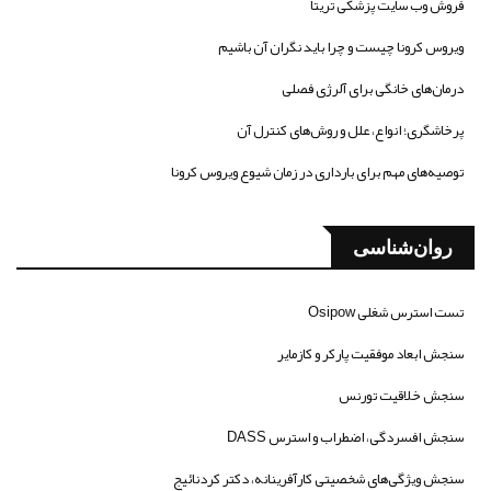
فروش وب سایت پزشکی تریتا
ویروس کرونا چیست و چرا باید نگران آن باشیم
درمان‌های خانگی برای آلرژی فصلی
پرخاشگری؛ انواع، علل و روش‌های کنترل آن
توصیه‌های مهم برای بارداری در زمان شیوع ویروس کرونا
روان‌شناسی
تست استرس شغلی Osipow
سنجش ابعاد موفقیت پارکر و کازمایر
سنجش خلاقیت تورنس
سنجش افسردگی، اضطراب و استرس DASS
سنجش ویژگی‌های شخصیتی کارآفرینانه، دکتر کردنائیج