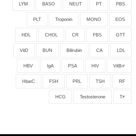
LYM
BASO
NEUT
PT
PBS
PLT
Troponin
MONO
EOS
HDL
CHOL
CR
FBS
GTT
VitD
BUN
Bilirubin
CA
LDL
HBV
IgA
PSA
HIV
VitB12
Hba1C
FSH
PRL
TSH
RF
HCG
Testosterone
T4