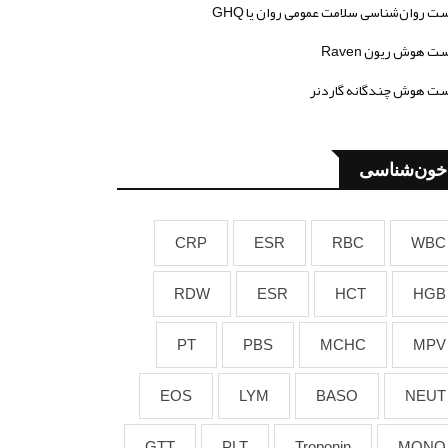
ت روان‌شناسی سلامت عمومی روان یا GHQ
ت هوش ریون Raven
ت هوش چندگانه گاردنر
خون‌شناسی
CRP
ESR
RBC
WBC
RDW
ESR
HCT
HGB
PT
PBS
MCHC
MPV
EOS
LYM
BASO
NEUT
GTT
PLT
Troponin
MONO