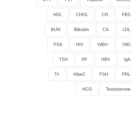
HDL
CHOL
CR
FBS
BUN
Bilirubin
CA
LDL
PSA
HIV
VitB12
VitD
TSH
RF
HBV
IgA
T4
Hba1C
FSH
PRL
HCG
Testosterone