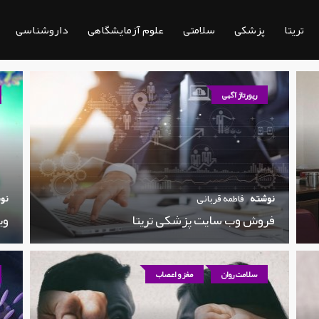
تریتا
پزشکی
سلامتی
علوم آزمایشگاهی
داروشناسی
رپورتاژ آگهی
نوشته
فاطمه قربانی
نو
فروش وب سایت پزشکی تریتا
وی
سلامت روان
مغز و اعصاب