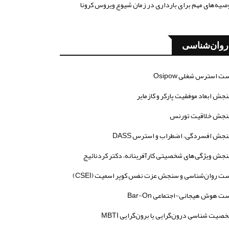
صیه‌های مهم برای بارداری در زمان شیوع ویروس کرونا
روان‌شناسی
ت استرس شغلی Osipow
جش ابعاد موفقیت پارکر و کازمایر
جش خلاقیت تورنس
جش افسردگی، اضطراب و استرس DASS
جش ویژگی‌های شخصیتی کارآفرینانه، دکتر کردنائیج
ت روان‌شناسی و سنجش عزت نفس کوپر اسمیت (CSEI)
ت هوش هیجانی-اجتماعی Bar-On
صیت شناسی درون‌گرایی یا برون‌گرایی MBTI