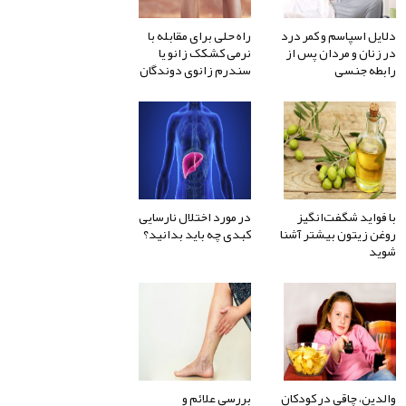
دلایل اسپاسم و کمر درد
راه حلی برای مقابله با
در زنان و مردان پس از
نرمی کشکک زانو یا
رابطه جنسی
سندرم زانوی دوندگان
با فواید شگفت‌انگیز
در مورد اختلال نارسایی
روغن زیتون بیشتر آشنا
کبدی چه باید بدانید؟
شوید
والدین، چاقی در کودکان
بررسی علائم و