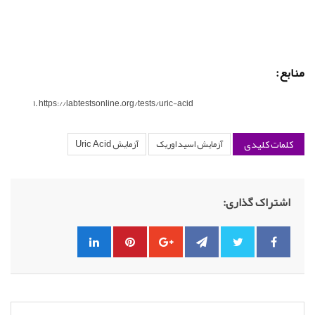
منابع:
https://labtestsonline.org/tests/uric-acid
کلمات کلیدی
آزمایش اسید اوریک
آزمایش Uric Acid
اشتراک گذاری: