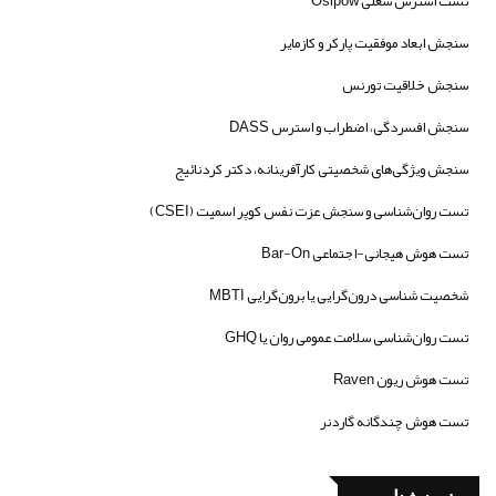
تست استرس شغلی Osipow
سنجش ابعاد موفقیت پارکر و کازمایر
سنجش خلاقیت تورنس
سنجش افسردگی، اضطراب و استرس DASS
سنجش ویژگی‌های شخصیتی کارآفرینانه، دکتر کردنائیج
تست روان‌شناسی و سنجش عزت نفس کوپر اسمیت (CSEI)
تست هوش هیجانی-اجتماعی Bar-On
شخصیت شناسی درون‌گرایی یا برون‌گرایی MBTI
تست روان‌شناسی سلامت عمومی روان یا GHQ
تست هوش ریون Raven
تست هوش چندگانه گاردنر