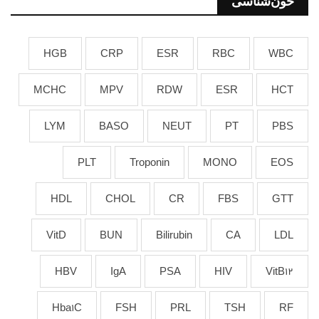
خون‌شناسی
HGB
CRP
ESR
RBC
WBC
MCHC
MPV
RDW
ESR
HCT
LYM
BASO
NEUT
PT
PBS
PLT
Troponin
MONO
EOS
HDL
CHOL
CR
FBS
GTT
VitD
BUN
Bilirubin
CA
LDL
HBV
IgA
PSA
HIV
VitB12
Hba1C
FSH
PRL
TSH
RF