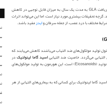
یک مطالعه در مجله "مراقبت دیابت" نشان داد که دریافت GLA به مدت یک سال به میزان قابل‌ توجهی در کاهش
د. گرچه تحقیقات بیشتری مورد نیاز است، اما این می‌تواند اثرات
شرایط مختلف با درد عصب، از جمله سرطان و
ایدز
مفید باشد.
تس
سن
سن
ئول تولید مولکول‌های ضد التهاب می‌باشند کاهش می‌یابند که
سن
ی التهابی می‌گردد. خاصیت ضد التهابی
اسید گاما لینولنیک
در
حقیقت به دلیل تقویت ترشح هورمونی به نام ایکوزانوئید (Eicosanoids) است، این هورمون به تولید مولکول‌های
سن
تس
د گاما لینولنیک برای کسانی که به بیماری‌های التهابی از هر
تس
شخ
تس