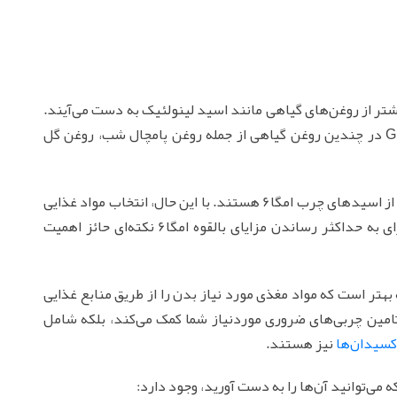
ای چرب امگا6 وجود دارد و بیشتر از روغن‌های گیاهی مانند اسید لینولئیک به دست می‌آیند.
اسید لینولئیک در بدن به GLA تبدیل می‌شود. GLA در چندین روغن گیاهی از جمله روغن پامچال شب، روغن گل
گوشت گاو، مرغ، تخم مرغ، آجیل و دانه نیز منبع عالی از اسیدهای چرب امگا6 هستند. با این حال، انتخاب مواد غذایی
ارگانیک، فرآوری نشده و غیر اصلاح ‌شده ژنتیکی برای به حداکثر رساندن مزایای بالقوه امگا6 نکته‌ای حائز اهمیت
 همیشه بهتر است که مواد مغذی مورد نیاز بدن را از طریق منابع غذایی
نید. نه تنها این اسیدهای چرب امگا6، به تامین چربی‌‌های ضروری موردنیاز شما کمک می‌‌کند، بلکه شامل
اکسیدان‌‌ها
نیز هستند.