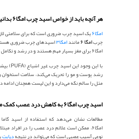
هر آنچه باید از خواص اسید چرب امگا6 بدانید
امگا6
یک اسید چرب ضروری است که برای سلامتی لازم 
چرب
امگا 6
مانند
امگا3
اسیدهای چرب ضروری هستند ک
امگا6 برای مغز بسیار مهم هستند و در رشد و تکامل نقش اساسی ایفا می‌کنند.
رشد پوست و مو را تحریک می‌‌کند، سلامت استخوان را
مثل را سالم نگه می‌دارد و این لیست همچنان ادامه دا
اسید چرب امگا6 به کاهش درد عصب کمک می‌کند
امگا6، ممکن است علائم درد عصب را در افراد مبتلا به
نوعی آسیب عصبی است که می‌تواند در نتیجه
دیابت
با