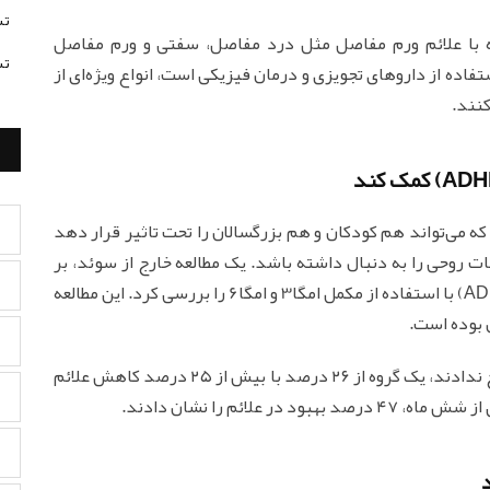
تس
 با علائم ورم مفاصل مثل درد مفاصل، سفتی و ورم مفاصل
تس
ده از داروهای تجویزی و درمان فیزیکی است، انواع ویژه‌ای از
ت که می‌‌تواند هم کودکان و هم بزرگسالان را تحت ‌تاثیر قرار دهد
انات روحی را به دنبال داشته باشد. یک مطالعه خارج از سوئد، بر
درمان موضوعات با اختلال بیش ‌فعالی کم‌ توجهی (ADHD) با استفاده از مکمل امگا3 و امگا6 را بررسی کرد. این مطالعه
در حالی که اکثریت آن‌ها به درمان امگا3 و امگا6 پاسخ ندادند، یک گروه از ۲۶ درصد با بیش از ۲۵ درصد کاهش علائم
لائم را نشان دادند.