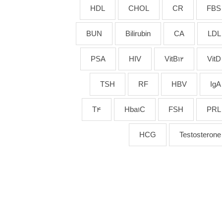
HDL
CHOL
CR
FBS
BUN
Bilirubin
CA
LDL
PSA
HIV
VitB12
VitD
TSH
RF
HBV
IgA
T4
Hba1C
FSH
PRL
HCG
Testosterone