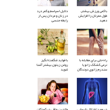
با کمی ورزش بیشتر،
دلایل اسپاسم و کمر درد
طول عمرتان را افزایش
در زنان و مردان پس از
دهید
رابطه جنسی
راه حلی برای مقابله با
با فواید شگفت‌انگیز
نرمی کشکک زانو یا
روغن زیتون بیشتر آشنا
سندرم زانوی دوندگان
شوید
در مورد اختلال نارسایی
والدین، چاقی در کودکان