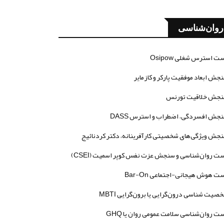
روان‌شناسی
ت استرس شغلی Osipow
جش ابعاد موفقیت پارکر و کازمایر
جش خلاقیت تورنس
جش افسردگی، اضطراب و استرس DASS
جش ویژگی‌های شخصیتی کارآفرینانه، دکتر کردنائیج
ت روان‌شناسی و سنجش عزت نفس کوپر اسمیت (CSEI)
ت هوش هیجانی-اجتماعی Bar-On
صیت شناسی درون‌گرایی یا برون‌گرایی MBTI
ت روان‌شناسی سلامت عمومی روان یا GHQ