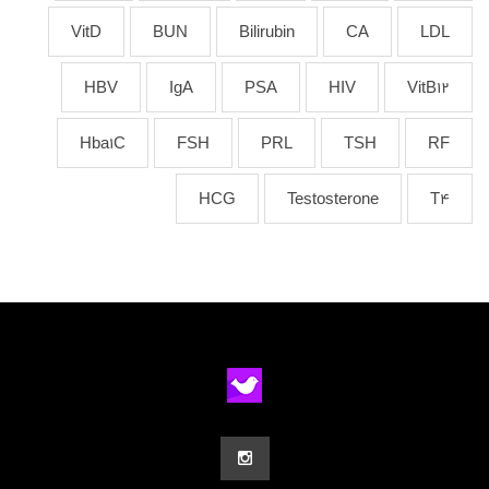
VitD
BUN
Bilirubin
CA
LDL
HBV
IgA
PSA
HIV
VitB12
Hba1C
FSH
PRL
TSH
RF
HCG
Testosterone
T4