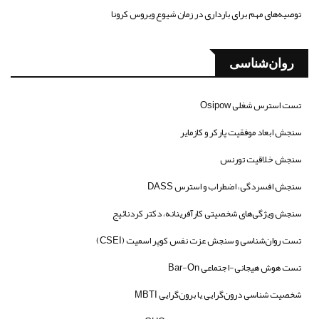
توصیه‌های مهم برای بارداری در زمان شیوع ویروس کرونا
روان‌شناسی
تست استرس شغلی Osipow
سنجش ابعاد موفقیت پارکر و کازمایر
سنجش خلاقیت تورنس
سنجش افسردگی، اضطراب و استرس DASS
سنجش ویژگی‌های شخصیتی کارآفرینانه، دکتر کردنائیج
تست روان‌شناسی و سنجش عزت نفس کوپر اسمیت (CSEI)
تست هوش هیجانی-اجتماعی Bar-On
شخصیت شناسی درون‌گرایی یا برون‌گرایی MBTI