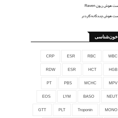
ت هوش ریون Raven
ت هوش چندگانه گاردنر
خون‌شناسی
CRP
ESR
RBC
WBC
RDW
ESR
HCT
HGB
PT
PBS
MCHC
MPV
EOS
LYM
BASO
NEUT
GTT
PLT
Troponin
MONO