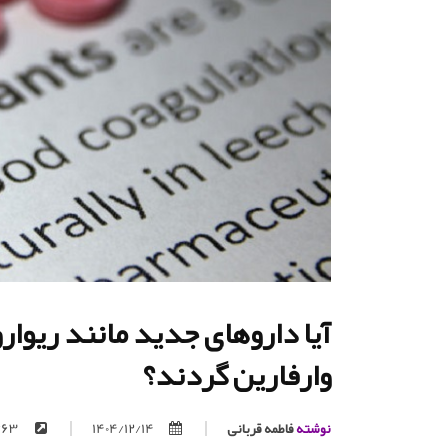
آیا داروهای جدید مانند ریوار
وارفارین گردند؟
نوشته
فاطمه قربانی
1404/12/14
https://trita.org/p/63