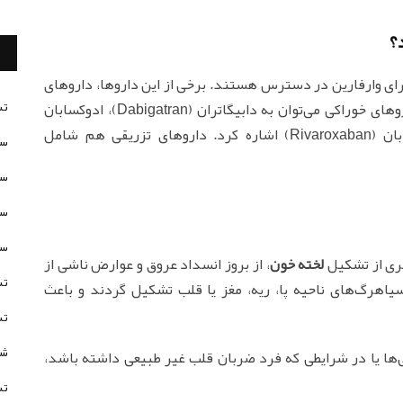
؟
ای وارفارین در دسترس هستند. برخی از این داروها، داروهای
تس
خوراکی بوده، برخی زیر جلدی نزریق می‌شوند. از داروهای خوراکی می‌توان به دابیگاتران (Dabigatran)، ادوکسابان
(Edoxaban)، آپیکسابان (Apixaban) و ریواروکسابان (Rivaroxaban) اشاره کرد. داروهای تزریقی هم شامل
سن
سن
سن
سن
ری از تشکیل
لخته خون
، از بروز انسداد عروق و عوارض ناشی از
تس
سیاهرگ‌های ناحیه پا، ریه، مغز یا قلب تشکیل گردند و باعث
تس
شخ
ی‌ها یا در شرایطی که فرد ضربان قلب غیر طبیعی داشته باشد،
تس