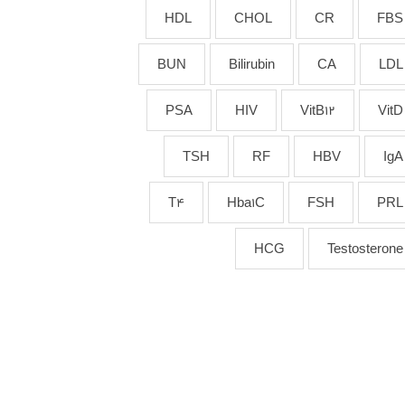
HDL
CHOL
CR
FBS
BUN
Bilirubin
CA
LDL
PSA
HIV
VitB12
VitD
TSH
RF
HBV
IgA
T4
Hba1C
FSH
PRL
HCG
Testosterone