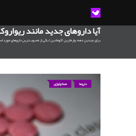
آیا داروهای جدید مانند ریواروک
برای چندین دهه، وارفارین (کومادین) یکی از محبوب‌ترین داروهای مورد استفاده برای پیشگیری و درمان ترومبوز وریدهای عم
داروها
هماتولوژی