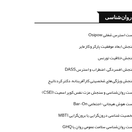
روان‌شناسی
ت استرس شغلی Osipow
جش ابعاد موفقیت پارکر و کازمایر
جش خلاقیت تورنس
جش افسردگی، اضطراب و استرس DASS
جش ویژگی‌های شخصیتی کارآفرینانه، دکتر کردنائیج
ت روان‌شناسی و سنجش عزت نفس کوپر اسمیت (CSEI)
ت هوش هیجانی-اجتماعی Bar-On
صیت شناسی درون‌گرایی یا برون‌گرایی MBTI
ت روان‌شناسی سلامت عمومی روان یا GHQ