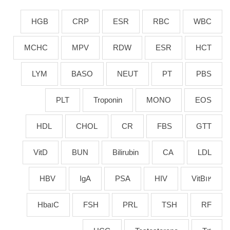
HGB
CRP
ESR
RBC
WBC
MCHC
MPV
RDW
ESR
HCT
LYM
BASO
NEUT
PT
PBS
PLT
Troponin
MONO
EOS
HDL
CHOL
CR
FBS
GTT
VitD
BUN
Bilirubin
CA
LDL
HBV
IgA
PSA
HIV
VitB12
Hba1C
FSH
PRL
TSH
RF