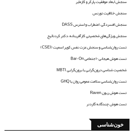
سنجش ابعاد موفقیت پارکر و کازمایر
سنجش خلاقیت تورنس
سنجش افسردگی، اضطراب و استرس DASS
سنجش ویژگی‌های شخصیتی کارآفرینانه، دکتر کردنائیج
تست روان‌شناسی و سنجش عزت نفس کوپر اسمیت (CSEI)
تست هوش هیجانی-اجتماعی Bar-On
شخصیت شناسی درون‌گرایی یا برون‌گرایی MBTI
تست روان‌شناسی سلامت عمومی روان یا GHQ
تست هوش ریون Raven
تست هوش چندگانه گاردنر
خون‌شناسی