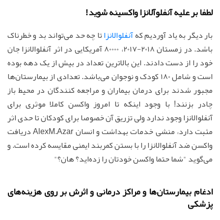
لطفا بر علیه آنفلوآلانزا واکسینه شوید!
بار دیگر به یاد آوردیم که
آنفلوالانزا
تا چه حد می‌تواند بد و خطرناک
باشد. در زمستان 2018-2017، 80000 آمریکایی در اثر آنفلوالانزا جان
خود را از دست دادند. این بالاترین تعداد در بیش از یک دهه بوده
است و شامل 180 کودک و نوجوان می‌باشد. تعدادی از بیمارستان‌ها
مجبور شدند برای درمان بیماران و مراجعه کنندگان در محیط باز
چادر بزنند! با وجود اینکه تا امروز واکسن کاملا موثری برای
آنفلوالانزا وجود ندارد ولی تزریق آن خصوصا برای کودکان تا حدی اثر
مثبت دارد، منشی خدمات بهداشت و انسان AlexM.Azar دریافت
واکسن ضد آنفلوالانزا را با بستن کمربند ایمنی مقایسه کرده است. و
می‌گوید "شما حتما واکسن خودتان را زده‌اید؟ هان؟"
ادغام بیمارستان‌ها و مراکز درمانی و اثرش بر روی هزینه‌های
پزشکی