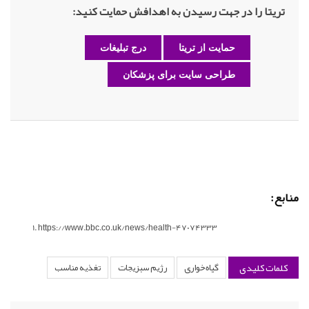
تریتا را در جهت رسیدن به اهدافش حمایت کنید:
حمایت از تریتا
درج تبلیغات
طراحی سایت برای پزشکان
منابع:
https://www.bbc.co.uk/news/health-47074333
کلمات کلیدی
گیاه‌خواری
رژیم سبزیجات
تغذیه مناسب