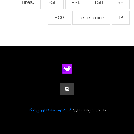
Hba1C
FSH
PRL
TSH
RF
HCG
Testosterone
T4
طراحی و پشتیبانی:
گروه توسعه فناوری تیکا