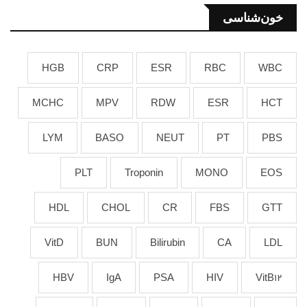
خون‌شناسی
HGB
CRP
ESR
RBC
WBC
MCHC
MPV
RDW
ESR
HCT
LYM
BASO
NEUT
PT
PBS
PLT
Troponin
MONO
EOS
HDL
CHOL
CR
FBS
GTT
VitD
BUN
Bilirubin
CA
LDL
HBV
IgA
PSA
HIV
VitB12