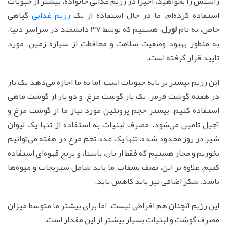
راستش را بخواهید، اخیرا در رژیم غذایی خانواده، بیشتر از حبوبات
استفاده کرده‌ام. ما در حال استفاده از یک
رژیم غذایی
گیاهی
خاص، به نام
لورل
، هستیم که توسط 37 دانشمند در سراسر دنیا،
به منظور بهبود وضعیت سلامت و محافظت از سیاره زمین، مورد
تایید قرار گرفته است.
این رژیم بیشتر بر پایه حبوبات است، اما به ما اجازه می‌دهد یک بار
در هفته گوشت قرمز، یک بار گوشت مرغ، و دو بار از گوشت ماهی
استفاده کنیم. بیشتر حجم پروتئین مورد نیاز ما از گوشت مرغ و
آجیل تامین می‌شود. مصرف لبنیات به استفاده از تنها یک لیوان
شیر در روز محدود شده. تنها یک عدد تخم مرغ در هفته می‌توانیم
بخوریم و مجاز هستیم که فقط از نان، پاستا، و برنج قهوه‌ای استفاده
کنیم. علاوه بر این، نصف بشقاب ما باید شامل سبزیجات و میوه‌ها
باشد. شکر اضافی نیز باید کاهش یابد.
این رژیم آنچنان هم افراطی نیست، اما برای بیشتر ما متوسط میزان
مصرف گوشت و لبنیات بسیار بیشتر از این مقدار است.