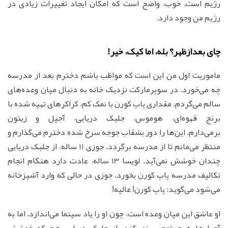
رژیم است. خوب، واضح است که امکان ایجاد تغییرات زیادی در
رژیم من وجود دارد.
چای بعدازظهر؟ بله، اما کیک، خیر!
ماموریت اول من این است که مواظب باشم دخترم بعد از مدرسه
چه می‌خورد. در سوپرمارکت نزدیک خانه به دنبال میان وعده‌های
سالم می‌گردم. مقداری پاپ کورن با نمک کم، کراکرهای تهیه شده با
برنج قهوه‌ای، هوموس، جلبک دریایی، آجیل و زیتون
برمی‌دارم. این‌ها را دور بشقاب جوجه سرخ شده دخترم می‌گذارم و
منتظر می‌مانم تا از مدرسه برگردد. جوزی 11 ساله، از جلبک دریایی
چندان خوشش نمی‌آید. لویسا 13 ساله، عادت دارد هنگام انجام
تکالیف مدرسه پاپ کورن بخورد. جوزی در حالی که وارد آشپزخانه
می‌شود می‌گوید: پاپ کورن! عالیه!
او عاشق این میان وعده است، چون او را یاد سینما می‌اندازد. اما به
آجیل‌ها هیچ توجهی نمی‌کند، از جلبک دریایی هم که خوشش