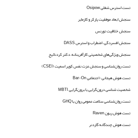
تست استرس شغلی Osipow
سنجش ابعاد موفقیت پارکر و کازمایر
سنجش خلاقیت تورنس
سنجش افسردگی، اضطراب و استرس DASS
سنجش ویژگی‌های شخصیتی کارآفرینانه، دکتر کردنائیج
تست روان‌شناسی و سنجش عزت نفس کوپر اسمیت (CSEI)
تست هوش هیجانی-اجتماعی Bar-On
شخصیت شناسی درون‌گرایی یا برون‌گرایی MBTI
تست روان‌شناسی سلامت عمومی روان یا GHQ
تست هوش ریون Raven
تست هوش چندگانه گاردنر