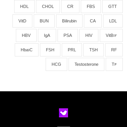
HDL
CHOL
CR
FBS
GTT
VitD
BUN
Bilirubin
CA
LDL
HBV
IgA
PSA
HIV
VitB12
Hba1C
FSH
PRL
TSH
RF
HCG
Testosterone
T4