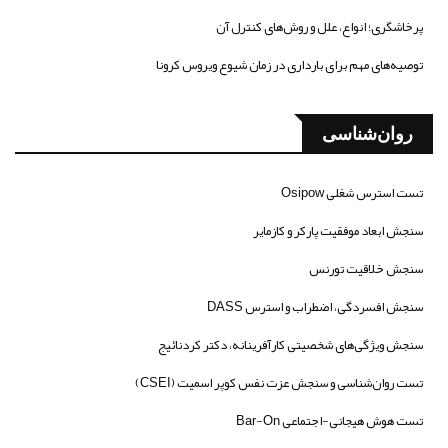
پرخاشگری؛ انواع، علل و روش‌های کنترل آن
توصیه‌های مهم برای بارداری در زمان شیوع ویروس کرونا
روان‌شناسی
تست استرس شغلی Osipow
سنجش ابعاد موفقیت پارکر و کازمایر
سنجش خلاقیت تورنس
سنجش افسردگی، اضطراب و استرس DASS
سنجش ویژگی‌های شخصیتی کارآفرینانه، دکتر کردنائیج
تست روان‌شناسی و سنجش عزت نفس کوپر اسمیت (CSEI)
تست هوش هیجانی-اجتماعی Bar-On