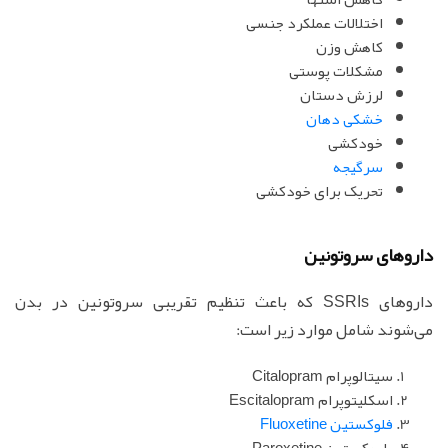
اختلالات عملکرد جنسی
کاهش وزن
مشکلات پوستی
لرزش دستان
خشکی دهان
خودکشی
سرگیجه
تحریک برای خودکشی
داروهای سروتونین
داروهای SSRIs که باعث تنظیم تقریبی سروتونین در بدن
می‌شوند شامل موارد زیر است:
سیتالوپرام Citalopram
اسکلیتوپرام Escitalopram
فلوکستین Fluoxetine
پاروکستین Paroxetine