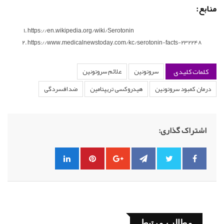
منابع:
https://en.wikipedia.org/wiki/Serotonin
https://www.medicalnewstoday.com/kc/serotonin-facts-232248
کلمات کلیدی
سروتونین
علائم سروتونین
درمان کمبود سروتونین
هیدروکسی تریپتامین
ضد افسردگی
اشتراک گذاری:
مطالب مرتبط