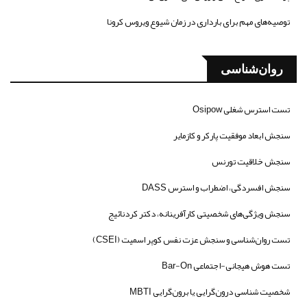
توصیه‌های مهم برای بارداری در زمان شیوع ویروس کرونا
روان‌شناسی
تست استرس شغلی Osipow
سنجش ابعاد موفقیت پارکر و کازمایر
سنجش خلاقیت تورنس
سنجش افسردگی، اضطراب و استرس DASS
سنجش ویژگی‌های شخصیتی کارآفرینانه، دکتر کردنائیج
تست روان‌شناسی و سنجش عزت نفس کوپر اسمیت (CSEI)
تست هوش هیجانی-اجتماعی Bar-On
شخصیت شناسی درون‌گرایی یا برون‌گرایی MBTI