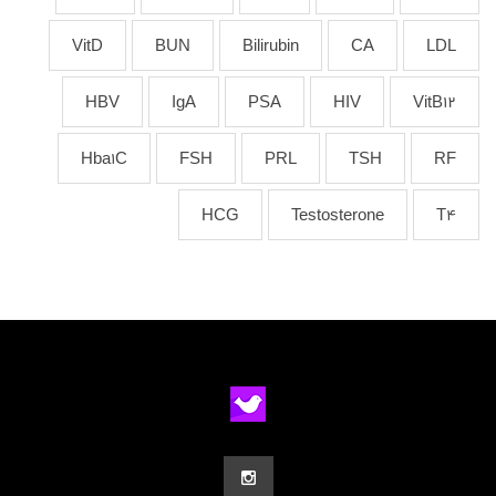
VitD
BUN
Bilirubin
CA
LDL
HBV
IgA
PSA
HIV
VitB12
Hba1C
FSH
PRL
TSH
RF
HCG
Testosterone
T4