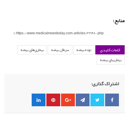
منابع:
https://www.medicalnewstoday.com/articles/321980.php
کلمات کلیدی
توده بیضه
سرطان بیضه
بیماری‌های بیضه
بیماریهای بیضه
اشتراک گذاری: