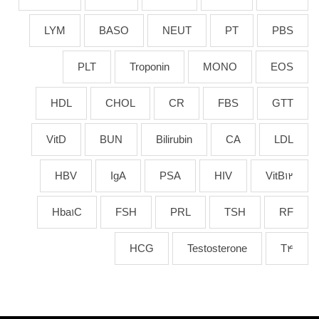
LYM
BASO
NEUT
PT
PBS
PLT
Troponin
MONO
EOS
HDL
CHOL
CR
FBS
GTT
VitD
BUN
Bilirubin
CA
LDL
HBV
IgA
PSA
HIV
VitB12
Hba1C
FSH
PRL
TSH
RF
HCG
Testosterone
T4