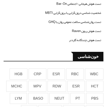
تست هوش هیجانی-اجتماعی Bar-On
شخصیت شناسی درون‌گرایی یا برون‌گرایی MBTI
تست روان‌شناسی سلامت عمومی روان یا GHQ
تست هوش ریون Raven
تست هوش چندگانه گاردنر
خون‌شناسی
HGB
CRP
ESR
RBC
WBC
MCHC
MPV
RDW
ESR
HCT
LYM
BASO
NEUT
PT
PBS