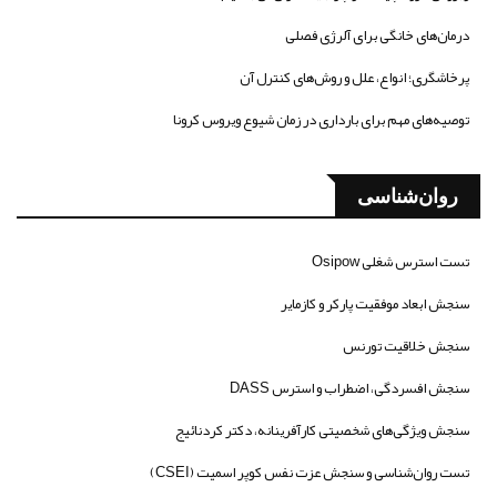
درمان‌های خانگی برای آلرژی فصلی
پرخاشگری؛ انواع، علل و روش‌های کنترل آن
توصیه‌های مهم برای بارداری در زمان شیوع ویروس کرونا
روان‌شناسی
تست استرس شغلی Osipow
سنجش ابعاد موفقیت پارکر و کازمایر
سنجش خلاقیت تورنس
سنجش افسردگی، اضطراب و استرس DASS
سنجش ویژگی‌های شخصیتی کارآفرینانه، دکتر کردنائیج
تست روان‌شناسی و سنجش عزت نفس کوپر اسمیت (CSEI)