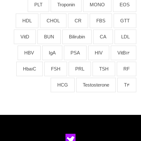
PLT
Troponin
MONO
EOS
HDL
CHOL
CR
FBS
GTT
VitD
BUN
Bilirubin
CA
LDL
HBV
IgA
PSA
HIV
VitB12
Hba1C
FSH
PRL
TSH
RF
HCG
Testosterone
T4