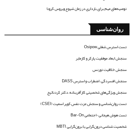
توصیه‌های مهم برای بارداری در زمان شیوع ویروس کرونا
روان‌شناسی
تست استرس شغلی Osipow
سنجش ابعاد موفقیت پارکر و کازمایر
سنجش خلاقیت تورنس
سنجش افسردگی، اضطراب و استرس DASS
سنجش ویژگی‌های شخصیتی کارآفرینانه، دکتر کردنائیج
تست روان‌شناسی و سنجش عزت نفس کوپر اسمیت (CSEI)
تست هوش هیجانی-اجتماعی Bar-On
شخصیت شناسی درون‌گرایی یا برون‌گرایی MBTI