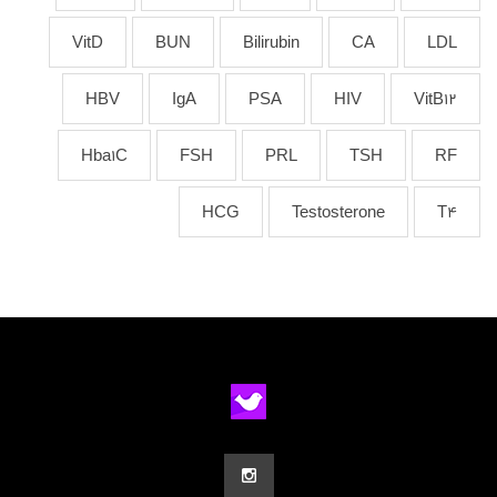
VitD
BUN
Bilirubin
CA
LDL
HBV
IgA
PSA
HIV
VitB12
Hba1C
FSH
PRL
TSH
RF
HCG
Testosterone
T4