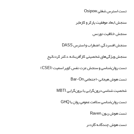
تست استرس شغلی Osipow
سنجش ابعاد موفقیت پارکر و کازمایر
سنجش خلاقیت تورنس
سنجش افسردگی، اضطراب و استرس DASS
سنجش ویژگی‌های شخصیتی کارآفرینانه، دکتر کردنائیج
تست روان‌شناسی و سنجش عزت نفس کوپر اسمیت (CSEI)
تست هوش هیجانی-اجتماعی Bar-On
شخصیت شناسی درون‌گرایی یا برون‌گرایی MBTI
تست روان‌شناسی سلامت عمومی روان یا GHQ
تست هوش ریون Raven
تست هوش چندگانه گاردنر