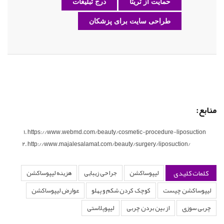
حمایت از تریتا
درج تبلیغات
طراحی سایت برای پزشکان
منابع:
https://www.webmd.com/beauty/cosmetic-procedure-liposuction
http://www.majalesalamat.com/beauty/surgery/liposuction/
کلمات کلیدی
لیپوساکشن
جراحی زیبایی
هزینه لیپوساکشن
لیپوساکشن چیست
کوچک کردن شکم و پهلو
عوارض لیپوساکشن
چربی سوزی
از بین بردن چربی
لیپوپلاستی