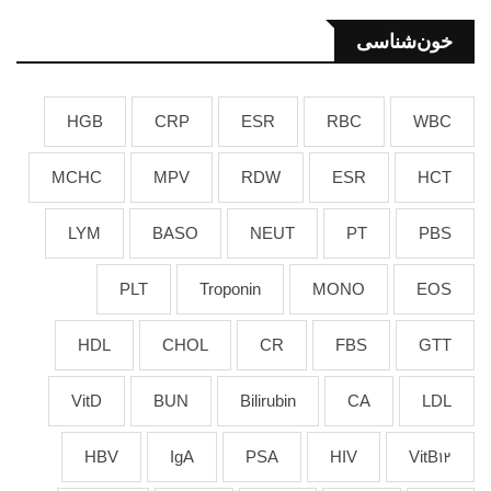
خون‌شناسی
HGB
CRP
ESR
RBC
WBC
MCHC
MPV
RDW
ESR
HCT
LYM
BASO
NEUT
PT
PBS
PLT
Troponin
MONO
EOS
HDL
CHOL
CR
FBS
GTT
VitD
BUN
Bilirubin
CA
LDL
HBV
IgA
PSA
HIV
VitB12