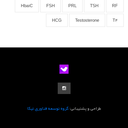
Hba1C
FSH
PRL
TSH
RF
HCG
Testosterone
T4
طراحی و پشتیبانی:
گروه توسعه فناوری تیکا