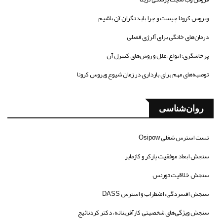
ویروس کرونا چیست و چرا باید نگران آن باشیم
درمان‌های خانگی برای آلرژی فصلی
پرخاشگری؛ انواع، علل و روش‌های کنترل آن
توصیه‌های مهم برای بارداری در زمان شیوع ویروس کرونا
روان‌شناسی
تست استرس شغلی Osipow
سنجش ابعاد موفقیت پارکر و کازمایر
سنجش خلاقیت تورنس
سنجش افسردگی، اضطراب و استرس DASS
سنجش ویژگی‌های شخصیتی کارآفرینانه، دکتر کردنائیج