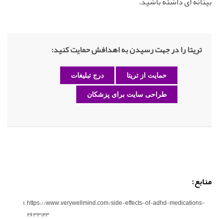
بینانه ای داشته باشید.
تریتا را در جهت رسیدن به اهدافش حمایت کنید:
حمایت از تریتا
درج تبلیغات
طراحی سایت برای پزشکان
منابع:
https://www.verywellmind.com/side-effects-of-adhd-medications-
2633123