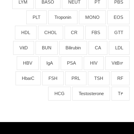
LYM
BASO
NEUT
PT
PBS
PLT
Troponin
MONO
EOS
HDL
CHOL
CR
FBS
GTT
VitD
BUN
Bilirubin
CA
LDL
HBV
IgA
PSA
HIV
VitB12
Hba1C
FSH
PRL
TSH
RF
HCG
Testosterone
T4