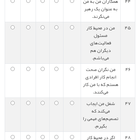
44
همکاران من به من
به عنوان یک رهبر
می‌نگرند.
45
من در محیط کار
مسئول
فعالیت‌های
دیگران هم
می‌باشم.
46
من نگران صحت
انجام کار افرادی
هستم که با من کار
می‌کنند.
47
شغل من ایجاب
می‌کند که
تصمیم‌های مهمی را
بگیرم.
48
اگر در محیط کار