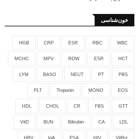
خون‌شناسی
HGB
CRP
ESR
RBC
WBC
MCHC
MPV
RDW
ESR
HCT
LYM
BASO
NEUT
PT
PBS
PLT
Troponin
MONO
EOS
HDL
CHOL
CR
FBS
GTT
VitD
BUN
Bilirubin
CA
LDL
HBV
IgA
PSA
HIV
VitB12