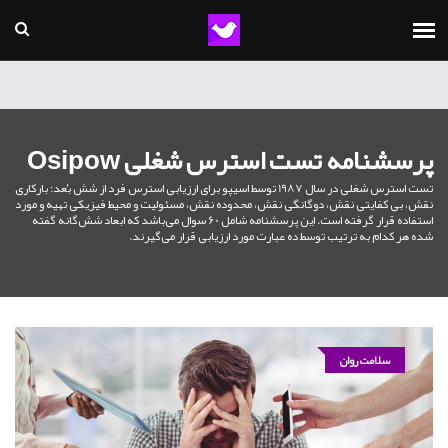
پرسشنامه تست استرس شغلی Osipow
تست استرس شغلی در سال 1987 توسط اسیپو برای ارزیابی استرس فرد از شش بُعد: بارکاری
نقش، بی کفایتی نقش، دوگانگی نقش، محدوده نقش، مسئولیت و محیط فیزیکی تهیه و مورد
استفاده قرار گرفته است. این پرسشنامه شامل 60 سوال می‌باشد که ابعاد شش‌گانه گفته
شده هر کدام به ترتیب توسط ده عبارت مورد ارزیابی قرار می‌گیرند.
سلامت روان