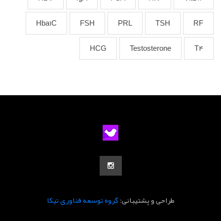
Hba1C
FSH
PRL
TSH
RF
HCG
Testosterone
T4
طراحی و پشتیبانی:
گروه توسعه فناوری تیکا