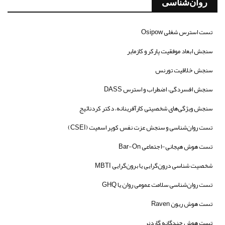
روان‌شناسی
تست استرس شغلی Osipow
سنجش ابعاد موفقیت پارکر و کازمایر
سنجش خلاقیت تورنس
سنجش افسردگی، اضطراب و استرس DASS
سنجش ویژگی‌های شخصیتی کارآفرینانه، دکتر کردنائیج
تست روان‌شناسی و سنجش عزت نفس کوپر اسمیت (CSEI)
تست هوش هیجانی-اجتماعی Bar-On
شخصیت شناسی درون‌گرایی یا برون‌گرایی MBTI
تست روان‌شناسی سلامت عمومی روان یا GHQ
تست هوش ریون Raven
تست هوش چندگانه گاردنر