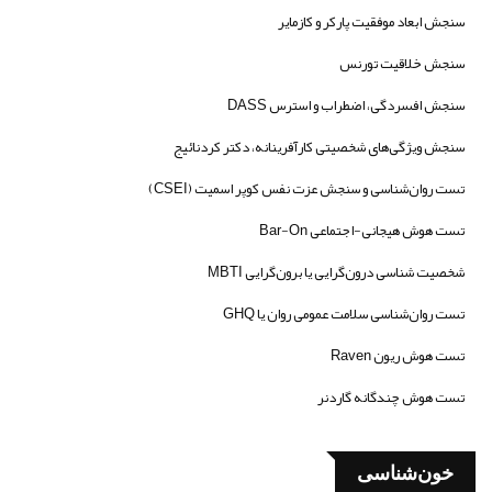
سنجش ابعاد موفقیت پارکر و کازمایر
سنجش خلاقیت تورنس
سنجش افسردگی، اضطراب و استرس DASS
سنجش ویژگی‌های شخصیتی کارآفرینانه، دکتر کردنائیج
تست روان‌شناسی و سنجش عزت نفس کوپر اسمیت (CSEI)
تست هوش هیجانی-اجتماعی Bar-On
شخصیت شناسی درون‌گرایی یا برون‌گرایی MBTI
تست روان‌شناسی سلامت عمومی روان یا GHQ
تست هوش ریون Raven
تست هوش چندگانه گاردنر
خون‌شناسی