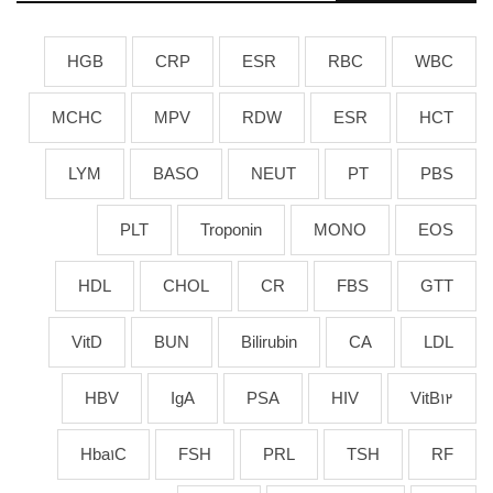
HGB
CRP
ESR
RBC
WBC
MCHC
MPV
RDW
ESR
HCT
LYM
BASO
NEUT
PT
PBS
PLT
Troponin
MONO
EOS
HDL
CHOL
CR
FBS
GTT
VitD
BUN
Bilirubin
CA
LDL
HBV
IgA
PSA
HIV
VitB12
Hba1C
FSH
PRL
TSH
RF