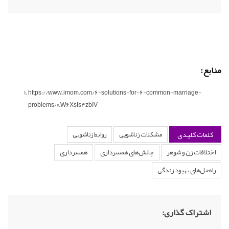
منابع:
https://www.imom.com/6-solutions-for-6-common-marriage-
problems/#.W6XsIs4zbIV
کلمات کلیدی
مشکلات زناشویی
روابط زناشویی
اختلافات زن و شوهر
چالش‌های همسرداری
همسرداری
راه‌حل‌های بهبود زندگی
اشتراک گذاری: