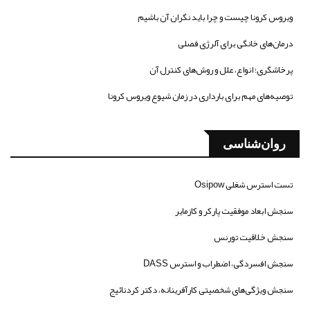
ویروس کرونا چیست و چرا باید نگران آن باشیم
درمان‌های خانگی برای آلرژی فصلی
پرخاشگری؛ انواع، علل و روش‌های کنترل آن
توصیه‌های مهم برای بارداری در زمان شیوع ویروس کرونا
روان‌شناسی
تست استرس شغلی Osipow
سنجش ابعاد موفقیت پارکر و کازمایر
سنجش خلاقیت تورنس
سنجش افسردگی، اضطراب و استرس DASS
سنجش ویژگی‌های شخصیتی کارآفرینانه، دکتر کردنائیج