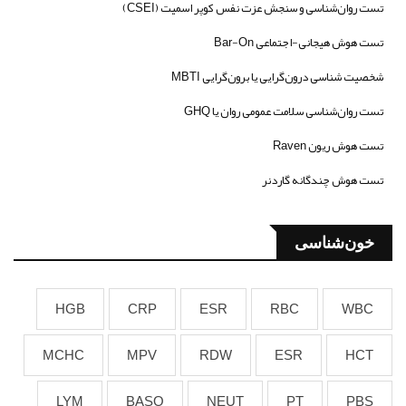
تست روان‌شناسی و سنجش عزت نفس کوپر اسمیت (CSEI)
تست هوش هیجانی-اجتماعی Bar-On
شخصیت شناسی درون‌گرایی یا برون‌گرایی MBTI
تست روان‌شناسی سلامت عمومی روان یا GHQ
تست هوش ریون Raven
تست هوش چندگانه گاردنر
خون‌شناسی
HGB
CRP
ESR
RBC
WBC
MCHC
MPV
RDW
ESR
HCT
LYM
BASO
NEUT
PT
PBS