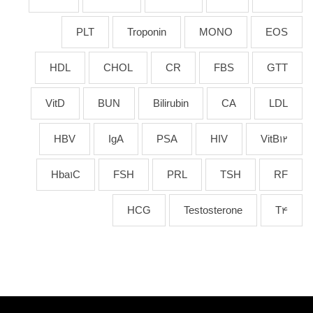
PLT
Troponin
MONO
EOS
HDL
CHOL
CR
FBS
GTT
VitD
BUN
Bilirubin
CA
LDL
HBV
IgA
PSA
HIV
VitB12
Hba1C
FSH
PRL
TSH
RF
HCG
Testosterone
T4