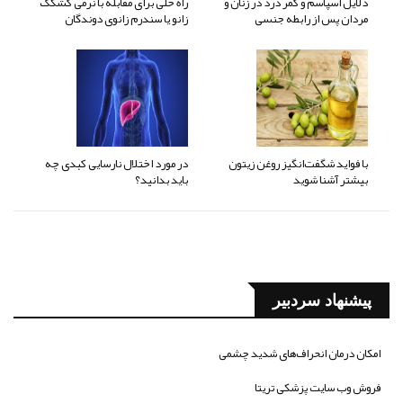
دلایل اسپاسم و کمر درد در زنان و
راه حلی برای مقابله با نرمی کشکک
مردان پس از رابطه جنسی
زانو یا سندرم زانوی دوندگان
با فواید شگفت‌انگیز روغن زیتون
در مورد اختلال نارسایی کبدی چه
بیشتر آشنا شوید
باید بدانید؟
پیشنهاد سردبیر
امکان درمان انحراف‌های شدید چشمی
فروش وب سایت پزشکی تریتا