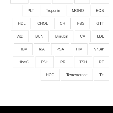
PLT
Troponin
MONO
EOS
HDL
CHOL
CR
FBS
GTT
VitD
BUN
Bilirubin
CA
LDL
HBV
IgA
PSA
HIV
VitB12
Hba1C
FSH
PRL
TSH
RF
HCG
Testosterone
T4