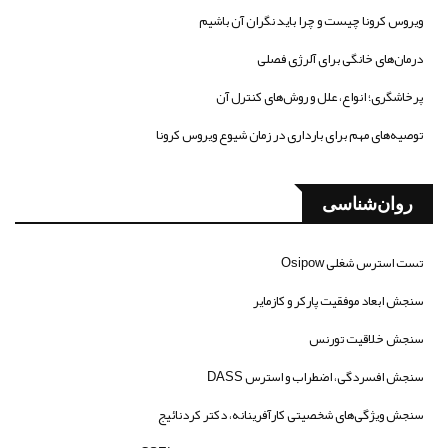
ویروس کرونا چیست و چرا باید نگران آن باشیم
درمان‌های خانگی برای آلرژی فصلی
پرخاشگری؛ انواع، علل و روش‌های کنترل آن
توصیه‌های مهم برای بارداری در زمان شیوع ویروس کرونا
روان‌شناسی
تست استرس شغلی Osipow
سنجش ابعاد موفقیت پارکر و کازمایر
سنجش خلاقیت تورنس
سنجش افسردگی، اضطراب و استرس DASS
سنجش ویژگی‌های شخصیتی کارآفرینانه، دکتر کردنائیج