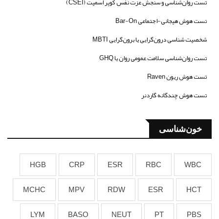
تست روان‌شناسی و سنجش عزت نفس کوپر اسمیت (CSEI)
تست هوش هیجانی-اجتماعی Bar-On
شخصیت شناسی درون‌گرایی یا برون‌گرایی MBTI
تست روان‌شناسی سلامت عمومی روان یا GHQ
تست هوش ریون Raven
تست هوش چندگانه گاردنر
خون‌شناسی
HGB
CRP
ESR
RBC
WBC
MCHC
MPV
RDW
ESR
HCT
LYM
BASO
NEUT
PT
PBS