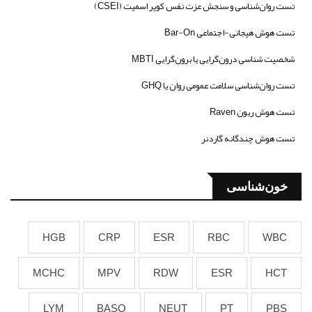
تست روان‌شناسی و سنجش عزت نفس کوپر اسمیت (CSEI)
تست هوش هیجانی-اجتماعی Bar-On
شخصیت شناسی درون‌گرایی یا برون‌گرایی MBTI
تست روان‌شناسی سلامت عمومی روان یا GHQ
تست هوش ریون Raven
تست هوش چندگانه گاردنر
خون‌شناسی
HGB
CRP
ESR
RBC
WBC
MCHC
MPV
RDW
ESR
HCT
LYM
BASO
NEUT
PT
PBS