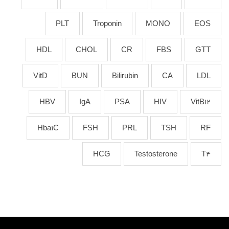
PLT
Troponin
MONO
EOS
HDL
CHOL
CR
FBS
GTT
VitD
BUN
Bilirubin
CA
LDL
HBV
IgA
PSA
HIV
VitB12
Hba1C
FSH
PRL
TSH
RF
HCG
Testosterone
T4