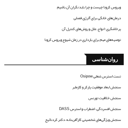
ویروس کرونا چیست و چرا باید نگران آن باشیم
درمان‌های خانگی برای آلرژی فصلی
پرخاشگری؛ انواع، علل و روش‌های کنترل آن
توصیه‌های مهم برای بارداری در زمان شیوع ویروس کرونا
روان‌شناسی
تست استرس شغلی Osipow
سنجش ابعاد موفقیت پارکر و کازمایر
سنجش خلاقیت تورنس
سنجش افسردگی، اضطراب و استرس DASS
سنجش ویژگی‌های شخصیتی کارآفرینانه، دکتر کردنائیج