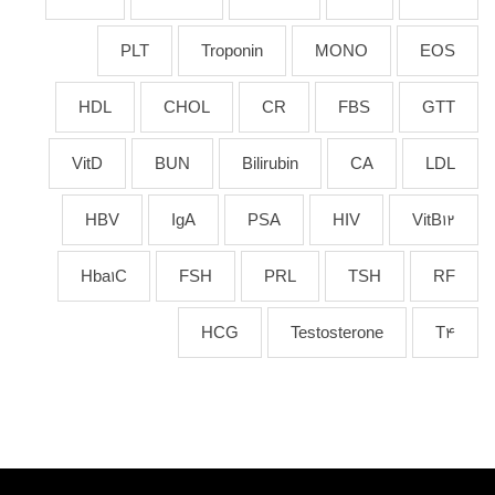
PLT
Troponin
MONO
EOS
HDL
CHOL
CR
FBS
GTT
VitD
BUN
Bilirubin
CA
LDL
HBV
IgA
PSA
HIV
VitB12
Hba1C
FSH
PRL
TSH
RF
HCG
Testosterone
T4