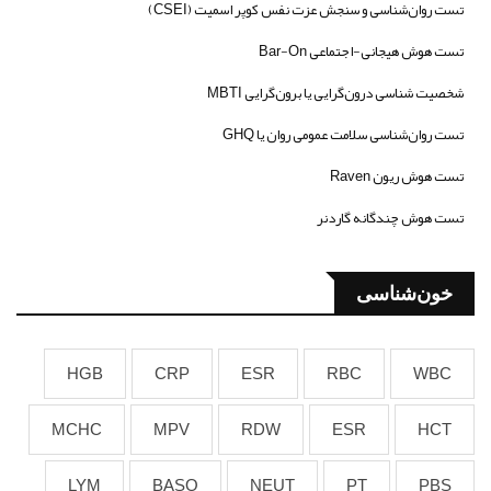
تست روان‌شناسی و سنجش عزت نفس کوپر اسمیت (CSEI)
تست هوش هیجانی-اجتماعی Bar-On
شخصیت شناسی درون‌گرایی یا برون‌گرایی MBTI
تست روان‌شناسی سلامت عمومی روان یا GHQ
تست هوش ریون Raven
تست هوش چندگانه گاردنر
خون‌شناسی
HGB
CRP
ESR
RBC
WBC
MCHC
MPV
RDW
ESR
HCT
LYM
BASO
NEUT
PT
PBS