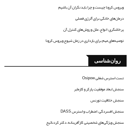
ویروس کرونا چیست و چرا باید نگران آن باشیم
درمان‌های خانگی برای آلرژی فصلی
پرخاشگری؛ انواع، علل و روش‌های کنترل آن
توصیه‌های مهم برای بارداری در زمان شیوع ویروس کرونا
روان‌شناسی
تست استرس شغلی Osipow
سنجش ابعاد موفقیت پارکر و کازمایر
سنجش خلاقیت تورنس
سنجش افسردگی، اضطراب و استرس DASS
سنجش ویژگی‌های شخصیتی کارآفرینانه، دکتر کردنائیج