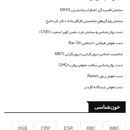
سنجش افسردگی، اضطراب و استرس DASS
سنجش ویژگی‌های شخصیتی کارآفرینانه، دکتر کردنائیج
تست روان‌شناسی و سنجش عزت نفس کوپر اسمیت (CSEI)
تست هوش هیجانی-اجتماعی Bar-On
شخصیت شناسی درون‌گرایی یا برون‌گرایی MBTI
تست روان‌شناسی سلامت عمومی روان یا GHQ
تست هوش ریون Raven
تست هوش چندگانه گاردنر
خون‌شناسی
HGB
CRP
ESR
RBC
WBC