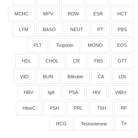
MCHC
MPV
RDW
ESR
HCT
LYM
BASO
NEUT
PT
PBS
PLT
Troponin
MONO
EOS
HDL
CHOL
CR
FBS
GTT
VitD
BUN
Bilirubin
CA
LDL
HBV
IgA
PSA
HIV
VitB12
Hba1C
FSH
PRL
TSH
RF
HCG
Testosterone
T4