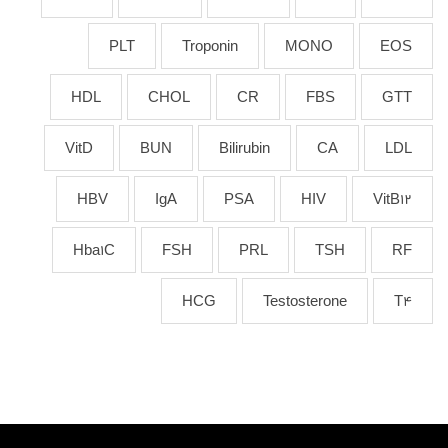
PLT
Troponin
MONO
EOS
HDL
CHOL
CR
FBS
GTT
VitD
BUN
Bilirubin
CA
LDL
HBV
IgA
PSA
HIV
VitB12
Hba1C
FSH
PRL
TSH
RF
HCG
Testosterone
T4