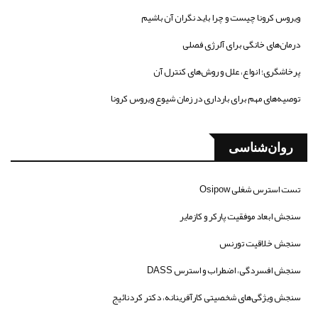
ویروس کرونا چیست و چرا باید نگران آن باشیم
درمان‌های خانگی برای آلرژی فصلی
پرخاشگری؛ انواع، علل و روش‌های کنترل آن
توصیه‌های مهم برای بارداری در زمان شیوع ویروس کرونا
روان‌شناسی
تست استرس شغلی Osipow
سنجش ابعاد موفقیت پارکر و کازمایر
سنجش خلاقیت تورنس
سنجش افسردگی، اضطراب و استرس DASS
سنجش ویژگی‌های شخصیتی کارآفرینانه، دکتر کردنائیج