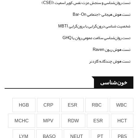
تست روان‌شناسی و سنجش عزت نفس کوپر اسمیت (CSEI)
تست هوش هیجانی-اجتماعی Bar-On
شخصیت شناسی درون‌گرایی یا برون‌گرایی MBTI
تست روان‌شناسی سلامت عمومی روان یا GHQ
تست هوش ریون Raven
تست هوش چندگانه گاردنر
خون‌شناسی
HGB
CRP
ESR
RBC
WBC
MCHC
MPV
RDW
ESR
HCT
LYM
BASO
NEUT
PT
PBS