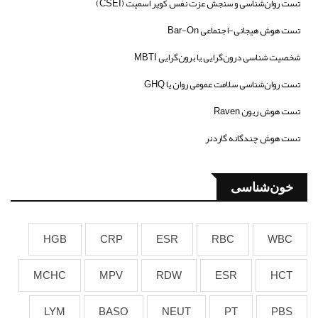
تست روان‌شناسی و سنجش عزت نفس کوپر اسمیت (CSEI)
تست هوش هیجانی-اجتماعی Bar-On
شخصیت شناسی درون‌گرایی یا برون‌گرایی MBTI
تست روان‌شناسی سلامت عمومی روان یا GHQ
تست هوش ریون Raven
تست هوش چندگانه گاردنر
خون‌شناسی
HGB
CRP
ESR
RBC
WBC
MCHC
MPV
RDW
ESR
HCT
LYM
BASO
NEUT
PT
PBS