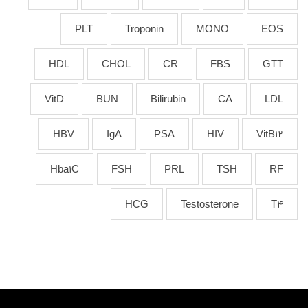
PLT
Troponin
MONO
EOS
HDL
CHOL
CR
FBS
GTT
VitD
BUN
Bilirubin
CA
LDL
HBV
IgA
PSA
HIV
VitB12
Hba1C
FSH
PRL
TSH
RF
HCG
Testosterone
T4