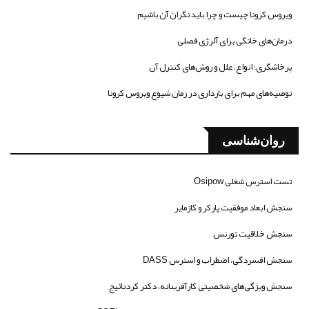
ویروس کرونا چیست و چرا باید نگران آن باشیم
درمان‌های خانگی برای آلرژی فصلی
پرخاشگری؛ انواع، علل و روش‌های کنترل آن
توصیه‌های مهم برای بارداری در زمان شیوع ویروس کرونا
روان‌شناسی
تست استرس شغلی Osipow
سنجش ابعاد موفقیت پارکر و کازمایر
سنجش خلاقیت تورنس
سنجش افسردگی، اضطراب و استرس DASS
سنجش ویژگی‌های شخصیتی کارآفرینانه، دکتر کردنائیج