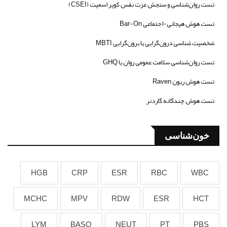
تست روان‌شناسی و سنجش عزت نفس کوپر اسمیت (CSEI)
تست هوش هیجانی-اجتماعی Bar-On
شخصیت شناسی درون‌گرایی یا برون‌گرایی MBTI
تست روان‌شناسی سلامت عمومی روان یا GHQ
تست هوش ریون Raven
تست هوش چندگانه گاردنر
خون‌شناسی
HGB
CRP
ESR
RBC
WBC
MCHC
MPV
RDW
ESR
HCT
LYM
BASO
NEUT
PT
PBS