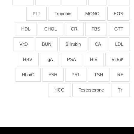
PLT
Troponin
MONO
EOS
HDL
CHOL
CR
FBS
GTT
VitD
BUN
Bilirubin
CA
LDL
HBV
IgA
PSA
HIV
VitB12
Hba1C
FSH
PRL
TSH
RF
HCG
Testosterone
T4