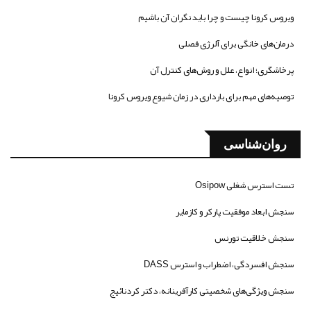
ویروس کرونا چیست و چرا باید نگران آن باشیم
درمان‌های خانگی برای آلرژی فصلی
پرخاشگری؛ انواع، علل و روش‌های کنترل آن
توصیه‌های مهم برای بارداری در زمان شیوع ویروس کرونا
روان‌شناسی
تست استرس شغلی Osipow
سنجش ابعاد موفقیت پارکر و کازمایر
سنجش خلاقیت تورنس
سنجش افسردگی، اضطراب و استرس DASS
سنجش ویژگی‌های شخصیتی کارآفرینانه، دکتر کردنائیج