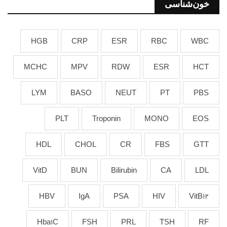
خون‌شناسی
HGB
CRP
ESR
RBC
WBC
MCHC
MPV
RDW
ESR
HCT
LYM
BASO
NEUT
PT
PBS
PLT
Troponin
MONO
EOS
HDL
CHOL
CR
FBS
GTT
VitD
BUN
Bilirubin
CA
LDL
HBV
IgA
PSA
HIV
VitB12
Hba1C
FSH
PRL
TSH
RF