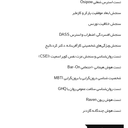
تست استرس شغلی Osipow
سنجش ابعاد موفقیت پارکر و کازمایر
سنجش خلاقیت تورنس
سنجش افسردگی، اضطراب و استرس DASS
سنجش ویژگی‌های شخصیتی کارآفرینانه، دکتر کردنائیج
تست روان‌شناسی و سنجش عزت نفس کوپر اسمیت (CSEI)
تست هوش هیجانی-اجتماعی Bar-On
شخصیت شناسی درون‌گرایی یا برون‌گرایی MBTI
تست روان‌شناسی سلامت عمومی روان یا GHQ
تست هوش ریون Raven
تست هوش چندگانه گاردنر