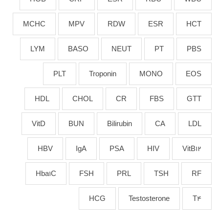
MCHC
MPV
RDW
ESR
HCT
LYM
BASO
NEUT
PT
PBS
PLT
Troponin
MONO
EOS
HDL
CHOL
CR
FBS
GTT
VitD
BUN
Bilirubin
CA
LDL
HBV
IgA
PSA
HIV
VitB12
Hba1C
FSH
PRL
TSH
RF
HCG
Testosterone
T4