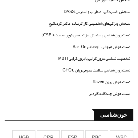
سنجش افسردگی، اضطراب و استرس DASS
سنجش ویژگی‌های شخصیتی کارآفرینانه، دکتر کردنائیج
تست روان‌شناسی و سنجش عزت نفس کوپر اسمیت (CSEI)
تست هوش هیجانی-اجتماعی Bar-On
شخصیت شناسی درون‌گرایی یا برون‌گرایی MBTI
تست روان‌شناسی سلامت عمومی روان یا GHQ
تست هوش ریون Raven
تست هوش چندگانه گاردنر
خون‌شناسی
HGB
CRP
ESR
RBC
WBC