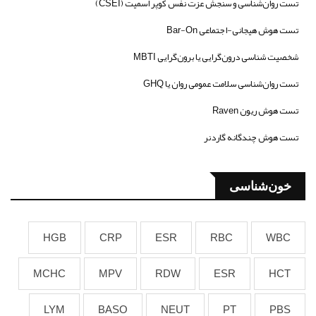
تست روان‌شناسی و سنجش عزت نفس کوپر اسمیت (CSEI)
تست هوش هیجانی-اجتماعی Bar-On
شخصیت شناسی درون‌گرایی یا برون‌گرایی MBTI
تست روان‌شناسی سلامت عمومی روان یا GHQ
تست هوش ریون Raven
تست هوش چندگانه گاردنر
خون‌شناسی
HGB
CRP
ESR
RBC
WBC
MCHC
MPV
RDW
ESR
HCT
LYM
BASO
NEUT
PT
PBS