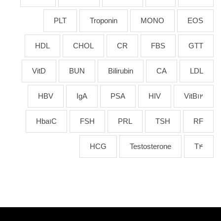
PLT
Troponin
MONO
EOS
HDL
CHOL
CR
FBS
GTT
VitD
BUN
Bilirubin
CA
LDL
HBV
IgA
PSA
HIV
VitB12
Hba1C
FSH
PRL
TSH
RF
HCG
Testosterone
T4