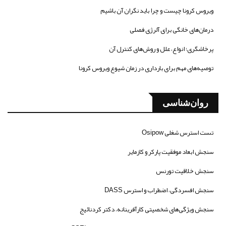
ویروس کرونا چیست و چرا باید نگران آن باشیم
درمان‌های خانگی برای آلرژی فصلی
پرخاشگری؛ انواع، علل و روش‌های کنترل آن
توصیه‌های مهم برای بارداری در زمان شیوع ویروس کرونا
روان‌شناسی
تست استرس شغلی Osipow
سنجش ابعاد موفقیت پارکر و کازمایر
سنجش خلاقیت تورنس
سنجش افسردگی، اضطراب و استرس DASS
سنجش ویژگی‌های شخصیتی کارآفرینانه، دکتر کردنائیج