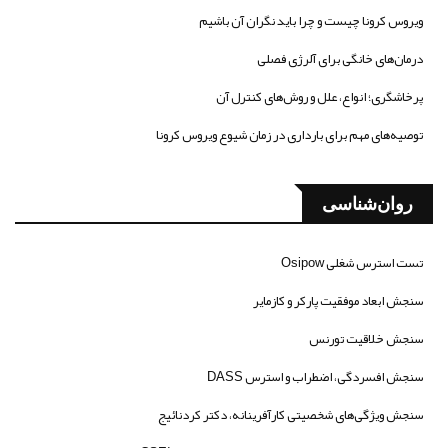
ویروس کرونا چیست و چرا باید نگران آن باشیم
درمان‌های خانگی برای آلرژی فصلی
پرخاشگری؛ انواع، علل و روش‌های کنترل آن
توصیه‌های مهم برای بارداری در زمان شیوع ویروس کرونا
روان‌شناسی
تست استرس شغلی Osipow
سنجش ابعاد موفقیت پارکر و کازمایر
سنجش خلاقیت تورنس
سنجش افسردگی، اضطراب و استرس DASS
سنجش ویژگی‌های شخصیتی کارآفرینانه، دکتر کردنائیج