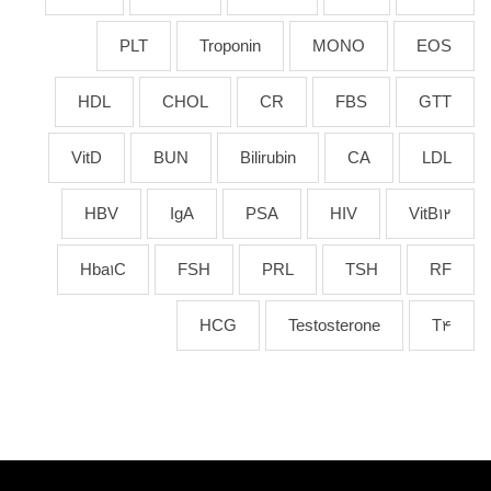
PLT
Troponin
MONO
EOS
HDL
CHOL
CR
FBS
GTT
VitD
BUN
Bilirubin
CA
LDL
HBV
IgA
PSA
HIV
VitB12
Hba1C
FSH
PRL
TSH
RF
HCG
Testosterone
T4