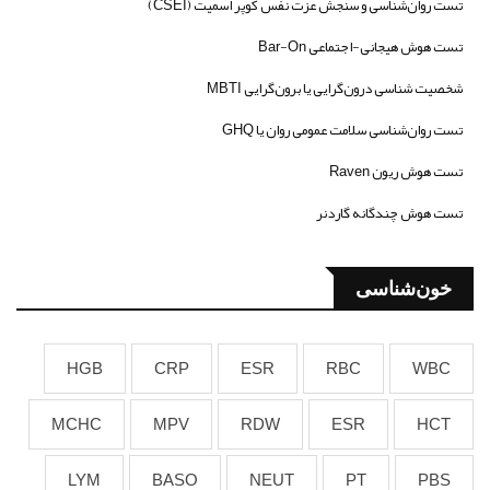
تست روان‌شناسی و سنجش عزت نفس کوپر اسمیت (CSEI)
تست هوش هیجانی-اجتماعی Bar-On
شخصیت شناسی درون‌گرایی یا برون‌گرایی MBTI
تست روان‌شناسی سلامت عمومی روان یا GHQ
تست هوش ریون Raven
تست هوش چندگانه گاردنر
خون‌شناسی
HGB
CRP
ESR
RBC
WBC
MCHC
MPV
RDW
ESR
HCT
LYM
BASO
NEUT
PT
PBS