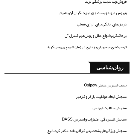
فروش وب سایت پزشکی تریتا
ویروس کرونا چیست و چرا باید نگران آن باشیم
درمان‌های خانگی برای آلرژی فصلی
پرخاشگری؛ انواع، علل و روش‌های کنترل آن
توصیه‌های مهم برای بارداری در زمان شیوع ویروس کرونا
روان‌شناسی
تست استرس شغلی Osipow
سنجش ابعاد موفقیت پارکر و کازمایر
سنجش خلاقیت تورنس
سنجش افسردگی، اضطراب و استرس DASS
سنجش ویژگی‌های شخصیتی کارآفرینانه، دکتر کردنائیج