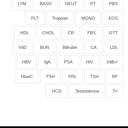
LYM
BASO
NEUT
PT
PBS
PLT
Troponin
MONO
EOS
HDL
CHOL
CR
FBS
GTT
VitD
BUN
Bilirubin
CA
LDL
HBV
IgA
PSA
HIV
VitB12
Hba1C
FSH
PRL
TSH
RF
HCG
Testosterone
T4