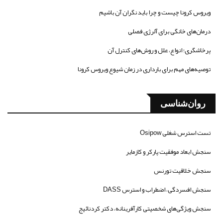
ویروس کرونا چیست و چرا باید نگران آن باشیم
درمان‌های خانگی برای آلرژی فصلی
پرخاشگری؛ انواع، علل و روش‌های کنترل آن
توصیه‌های مهم برای بارداری در زمان شیوع ویروس کرونا
روان‌شناسی
تست استرس شغلی Osipow
سنجش ابعاد موفقیت پارکر و کازمایر
سنجش خلاقیت تورنس
سنجش افسردگی، اضطراب و استرس DASS
سنجش ویژگی‌های شخصیتی کارآفرینانه، دکتر کردنائیج