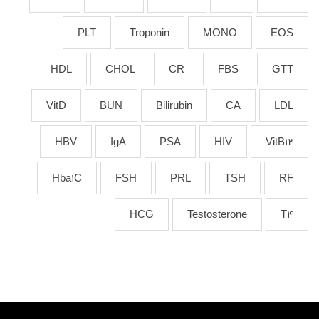
PLT
Troponin
MONO
EOS
HDL
CHOL
CR
FBS
GTT
VitD
BUN
Bilirubin
CA
LDL
HBV
IgA
PSA
HIV
VitB12
Hba1C
FSH
PRL
TSH
RF
HCG
Testosterone
T4