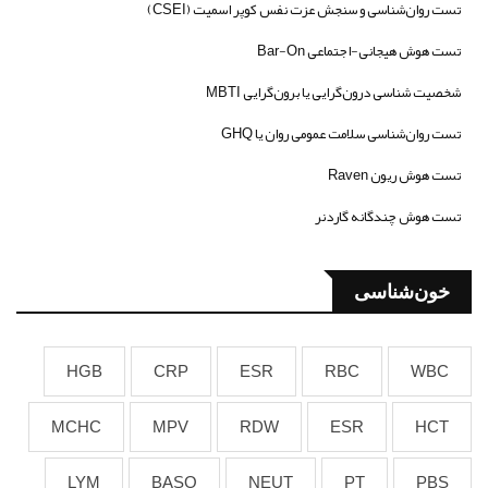
تست روان‌شناسی و سنجش عزت نفس کوپر اسمیت (CSEI)
تست هوش هیجانی-اجتماعی Bar-On
شخصیت شناسی درون‌گرایی یا برون‌گرایی MBTI
تست روان‌شناسی سلامت عمومی روان یا GHQ
تست هوش ریون Raven
تست هوش چندگانه گاردنر
خون‌شناسی
HGB
CRP
ESR
RBC
WBC
MCHC
MPV
RDW
ESR
HCT
LYM
BASO
NEUT
PT
PBS