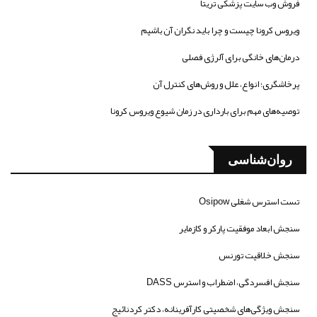
فروش وب سایت پزشکی تریتا
ویروس کرونا چیست و چرا باید نگران آن باشیم
درمان‌های خانگی برای آلرژی فصلی
پرخاشگری؛ انواع، علل و روش‌های کنترل آن
توصیه‌های مهم برای بارداری در زمان شیوع ویروس کرونا
روان‌شناسی
تست استرس شغلی Osipow
سنجش ابعاد موفقیت پارکر و کازمایر
سنجش خلاقیت تورنس
سنجش افسردگی، اضطراب و استرس DASS
سنجش ویژگی‌های شخصیتی کارآفرینانه، دکتر کردنائیج