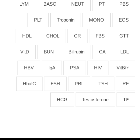
LYM
BASO
NEUT
PT
PBS
PLT
Troponin
MONO
EOS
HDL
CHOL
CR
FBS
GTT
VitD
BUN
Bilirubin
CA
LDL
HBV
IgA
PSA
HIV
VitB12
Hba1C
FSH
PRL
TSH
RF
HCG
Testosterone
T4