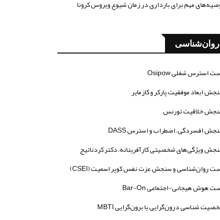
صیه‌های مهم برای بارداری در زمان شیوع ویروس کرونا
روان‌شناسی
ت استرس شغلی Osipow
جش ابعاد موفقیت پارکر و کازمایر
جش خلاقیت تورنس
جش افسردگی، اضطراب و استرس DASS
جش ویژگی‌های شخصیتی کارآفرینانه، دکتر کردنائیج
ت روان‌شناسی و سنجش عزت نفس کوپر اسمیت (CSEI)
ت هوش هیجانی-اجتماعی Bar-On
صیت شناسی درون‌گرایی یا برون‌گرایی MBTI