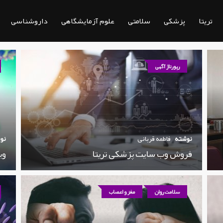
تریتا
پزشکی
سلامتی
علوم آزمایشگاهی
داروشناسی
رپورتاژ آگهی
نوشته
فاطمه قربانی
نو
فروش وب سایت پزشکی تریتا
وی
سلامت روان
مغز و اعصاب