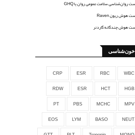
ت روان‌شناسی سلامت عمومی روان یا GHQ
ت هوش ریون Raven
ت هوش چندگانه گاردنر
خون‌شناسی
CRP
ESR
RBC
WBC
RDW
ESR
HCT
HGB
PT
PBS
MCHC
MPV
EOS
LYM
BASO
NEUT
GTT
PLT
Troponin
MONO