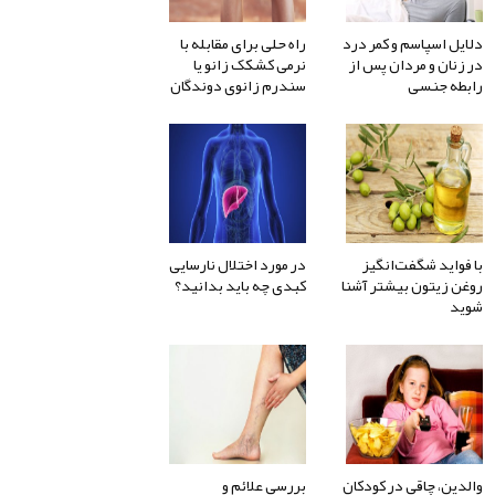
دلایل اسپاسم و کمر درد
راه حلی برای مقابله با
در زنان و مردان پس از
نرمی کشکک زانو یا
رابطه جنسی
سندرم زانوی دوندگان
با فواید شگفت‌انگیز
در مورد اختلال نارسایی
روغن زیتون بیشتر آشنا
کبدی چه باید بدانید؟
شوید
والدین، چاقی در کودکان
بررسی علائم و