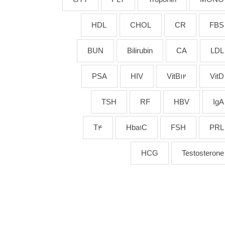
HDL
CHOL
CR
FBS
BUN
Bilirubin
CA
LDL
PSA
HIV
VitB12
VitD
TSH
RF
HBV
IgA
T4
Hba1C
FSH
PRL
HCG
Testosterone