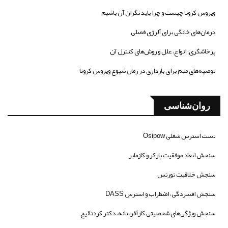
ویروس کرونا چیست و چرا باید نگران آن باشیم
درمان‌های خانگی برای آلرژی فصلی
پرخاشگری؛ انواع، علل و روش‌های کنترل آن
توصیه‌های مهم برای بارداری در زمان شیوع ویروس کرونا
روان‌شناسی
تست استرس شغلی Osipow
سنجش ابعاد موفقیت پارکر و کازمایر
سنجش خلاقیت تورنس
سنجش افسردگی، اضطراب و استرس DASS
سنجش ویژگی‌های شخصیتی کارآفرینانه، دکتر کردنائیج