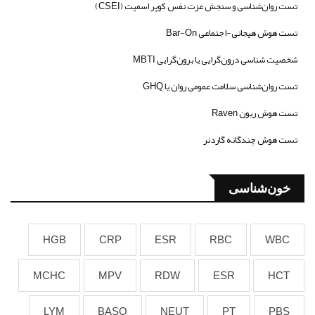
تست روان‌شناسی و سنجش عزت نفس کوپر اسمیت (CSEI)
تست هوش هیجانی-اجتماعی Bar-On
شخصیت شناسی درون‌گرایی یا برون‌گرایی MBTI
تست روان‌شناسی سلامت عمومی روان یا GHQ
تست هوش ریون Raven
تست هوش چندگانه گاردنر
خون‌شناسی
HGB
CRP
ESR
RBC
WBC
MCHC
MPV
RDW
ESR
HCT
LYM
BASO
NEUT
PT
PBS