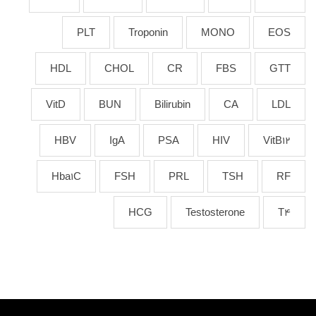
PLT
Troponin
MONO
EOS
HDL
CHOL
CR
FBS
GTT
VitD
BUN
Bilirubin
CA
LDL
HBV
IgA
PSA
HIV
VitB12
Hba1C
FSH
PRL
TSH
RF
HCG
Testosterone
T4