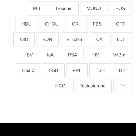
PLT
Troponin
MONO
EOS
HDL
CHOL
CR
FBS
GTT
VitD
BUN
Bilirubin
CA
LDL
HBV
IgA
PSA
HIV
VitB12
Hba1C
FSH
PRL
TSH
RF
HCG
Testosterone
T4