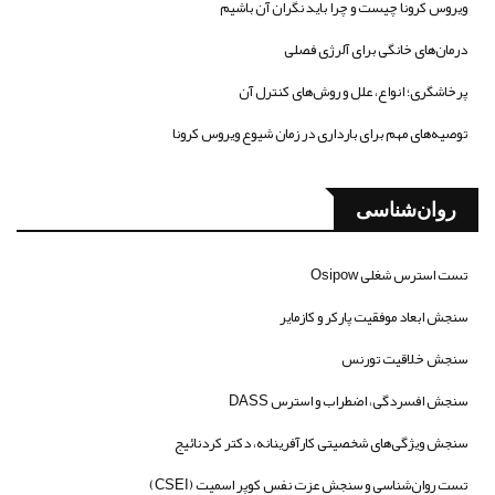
ویروس کرونا چیست و چرا باید نگران آن باشیم
درمان‌های خانگی برای آلرژی فصلی
پرخاشگری؛ انواع، علل و روش‌های کنترل آن
توصیه‌های مهم برای بارداری در زمان شیوع ویروس کرونا
روان‌شناسی
تست استرس شغلی Osipow
سنجش ابعاد موفقیت پارکر و کازمایر
سنجش خلاقیت تورنس
سنجش افسردگی، اضطراب و استرس DASS
سنجش ویژگی‌های شخصیتی کارآفرینانه، دکتر کردنائیج
تست روان‌شناسی و سنجش عزت نفس کوپر اسمیت (CSEI)