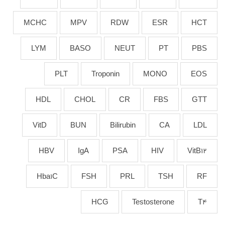
MCHC
MPV
RDW
ESR
HCT
LYM
BASO
NEUT
PT
PBS
PLT
Troponin
MONO
EOS
HDL
CHOL
CR
FBS
GTT
VitD
BUN
Bilirubin
CA
LDL
HBV
IgA
PSA
HIV
VitB12
Hba1C
FSH
PRL
TSH
RF
HCG
Testosterone
T4