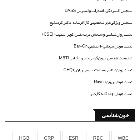
سنجش افسردگی، اضطراب و استرس DASS
سنجش ویژگی‌های شخصیتی کارآفرینانه، دکتر کردنائیج
تست روان‌شناسی و سنجش عزت نفس کوپر اسمیت (CSEI)
تست هوش هیجانی-اجتماعی Bar-On
شخصیت شناسی درون‌گرایی یا برون‌گرایی MBTI
تست روان‌شناسی سلامت عمومی روان یا GHQ
تست هوش ریون Raven
تست هوش چندگانه گاردنر
خون‌شناسی
HGB
CRP
ESR
RBC
WBC