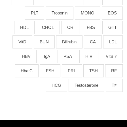
PLT
Troponin
MONO
EOS
HDL
CHOL
CR
FBS
GTT
VitD
BUN
Bilirubin
CA
LDL
HBV
IgA
PSA
HIV
VitB12
Hba1C
FSH
PRL
TSH
RF
HCG
Testosterone
T4