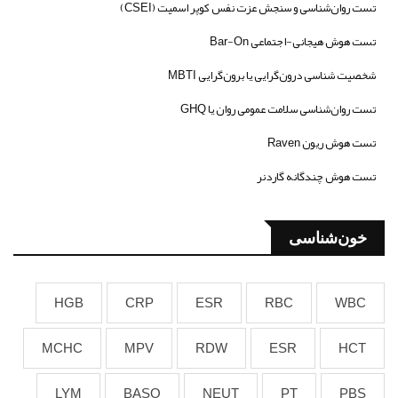
تست روان‌شناسی و سنجش عزت نفس کوپر اسمیت (CSEI)
تست هوش هیجانی-اجتماعی Bar-On
شخصیت شناسی درون‌گرایی یا برون‌گرایی MBTI
تست روان‌شناسی سلامت عمومی روان یا GHQ
تست هوش ریون Raven
تست هوش چندگانه گاردنر
خون‌شناسی
HGB
CRP
ESR
RBC
WBC
MCHC
MPV
RDW
ESR
HCT
LYM
BASO
NEUT
PT
PBS