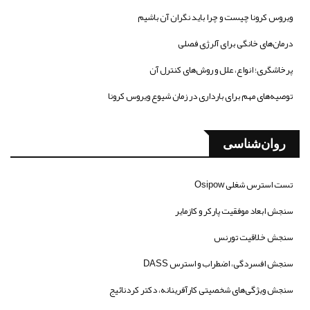
ویروس کرونا چیست و چرا باید نگران آن باشیم
درمان‌های خانگی برای آلرژی فصلی
پرخاشگری؛ انواع، علل و روش‌های کنترل آن
توصیه‌های مهم برای بارداری در زمان شیوع ویروس کرونا
روان‌شناسی
تست استرس شغلی Osipow
سنجش ابعاد موفقیت پارکر و کازمایر
سنجش خلاقیت تورنس
سنجش افسردگی، اضطراب و استرس DASS
سنجش ویژگی‌های شخصیتی کارآفرینانه، دکتر کردنائیج